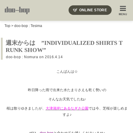
ニードルズ・オーベルジュ・モヒート・インディアンジュエリー・ギュパール・アミアカルヴァ・モト
ONLINE STORE
SHOP BLOG
STAFF BLOG
ROOTS
EVENT
Top
>
doo-bop : Tesima
COLUMN
SNAP
ACCESS
CONTACT
NAKAJIMA'S BLOG
TSUKAMOTO'S BLOG
週末からは ”INDIVIDUALIZED SHIRTS T
RUNK SHOW”
doo-bop : Nomura
on 2016.4.14
こんばんは☆
昨日降った雨で出来た水たまりさえも乾く勢いの
そんなお天気でしたね♪
桜は散りゆきましたが、
大津湖岸にあるなぎさ公園
では今、芝桜が楽しめま
すよ♪