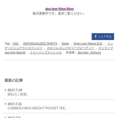
doo-bop Shop Blog
毎日更新中です。是非ご覧ください。
シェアする
Tag :
1911
，
INDIVIDUALIZED SHIRTS
，
Stripe
，
Style Long Sleeve B.D.
，
イン
ディビジュアライズドシャツ
，
スタイル ロングスリーブビーディー
，
ストライプ
doo-bop Special
，
ドゥーバップスペシャル
作成者 :
doo-bop : Nomura
最新の記事
2017.7.16
退社のご挨拶。
2017.7.11
CAMBERのMAX WEIGHT POCKET TEE。
2017.7.9