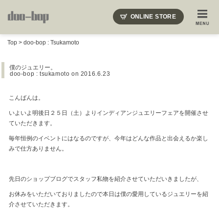
ニードルズ・オーベルジュ・モヒート・インディアンジュエリー・ギュパール・アミアカルヴァ・モト
ONLINE STORE
SHOP BLOG
STAFF BLOG
ROOTS
EVENT
Top
>
doo-bop : Tsukamoto
COLUMN
SNAP
ACCESS
CONTACT
NAKAJIMA'S BLOG
TSUKAMOTO'S BLOG
僕のジュエリー。
doo-bop : tsukamoto
on 2016.6.23
こんばんは。
いよいよ明後日２５日（土）よりインディアンジュエリーフェアを開催させ
ていただきます。
毎年恒例のイベントにはなるのですが、今年はどんな作品と出会えるか楽し
みで仕方ありません。
先日のショップブログでスタッフ私物を紹介させていただいきましたが、
お休みをいただいておりましたので本日は僕の愛用しているジュエリーを紹
介させていただきます。