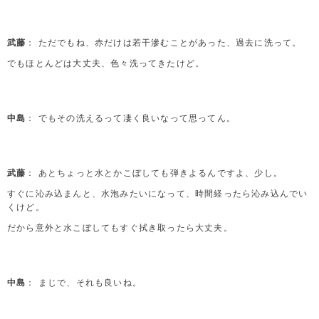
武藤
： ただでもね、赤だけは若干滲むことがあった、過去に洗って。
でもほとんどは大丈夫、色々洗ってきたけど。
中島
： でもその洗えるって凄く良いなって思ってん。
武藤
： あとちょっと水とかこぼしても弾きよるんですよ、少し。
すぐに沁み込まんと、水泡みたいになって、時間経ったら沁み込んでい
くけど。
だから意外と水こぼしてもすぐ拭き取ったら大丈夫。
中島
： まじで、それも良いね。