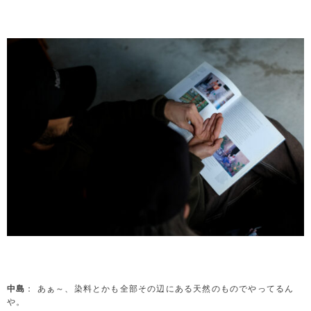
中島
： あぁ～、染料とかも全部その辺にある天然のものでやってるん
や。