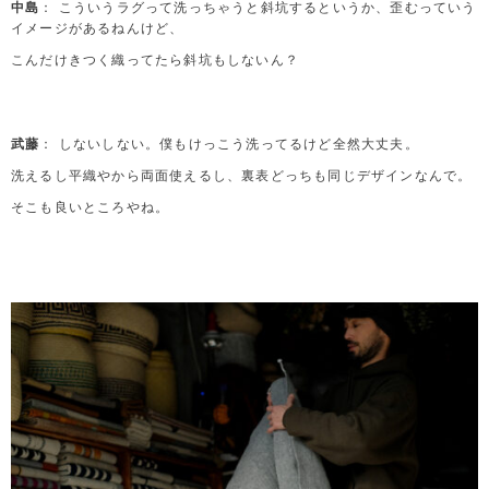
中島
： こういうラグって洗っちゃうと斜坑するというか、歪むっていう
イメージがあるねんけど、
こんだけきつく織ってたら斜坑もしないん？
武藤
： しないしない。僕もけっこう洗ってるけど全然大丈夫。
洗えるし平織やから両面使えるし、裏表どっちも同じデザインなんで。
そこも良いところやね。