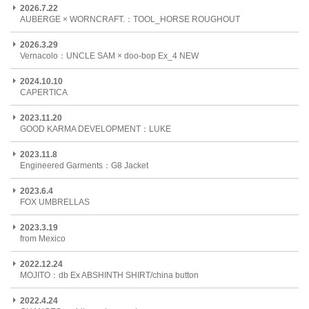
2026.7.22
AUBERGE × WORNCRAFT.：TOOL_HORSE ROUGHOUT
2026.3.29
Vernacolo：UNCLE SAM × doo-bop Ex_4 NEW
2024.10.10
CAPERTICA
2023.11.20
GOOD KARMA DEVELOPMENT：LUKE
2023.11.8
Engineered Garments：G8 Jacket
2023.6.4
FOX UMBRELLAS
2023.3.19
from Mexico
2022.12.24
MOJITO：db Ex ABSHINTH SHIRT/china button
2022.4.24