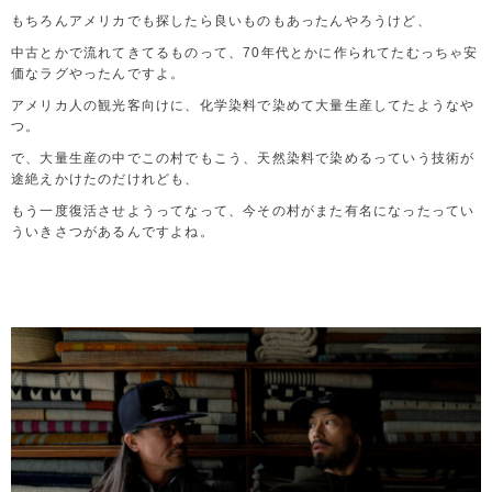
もちろんアメリカでも探したら良いものもあったんやろうけど、
中古とかで流れてきてるものって、70年代とかに作られてたむっちゃ安
価なラグやったんですよ。
アメリカ人の観光客向けに、化学染料で染めて大量生産してたようなや
つ。
で、大量生産の中でこの村でもこう、天然染料で染めるっていう技術が
途絶えかけたのだけれども、
もう一度復活させようってなって、今その村がまた有名になったってい
ういきさつがあるんですよね。