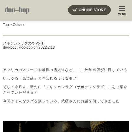
ニードルズ・オーベルジュ・モヒート・インディアンジュエリー・ギュパール・アミアカルヴァ・モト
ONLINE STORE
SHOP BLOG
STAFF BLOG
ROOTS
EVENT
Top
>
Column
COLUMN
SNAP
ACCESS
CONTACT
NAKAJIMA'S BLOG
TSUKAMOTO'S BLOG
メキシカンラグの今 Vol.1
doo-bop : doo-bop
on 2022.2.13
アフリカのスツールや飛騨の雪入道など、ここ数年当店が注目している
いわゆる『民芸品』と呼ばれるようなモノ
そして今月末、新たに『メキシカンラグ（サポテックラグ）』をご紹介
させていただきます
今回はそんなラグを扱っている、武藤さんにお話を伺ってきました