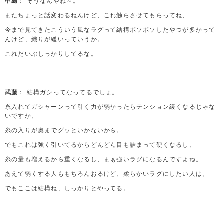
中島
： そうなんやね～。
またちょっと話変わるねんけど、これ触らさせてもらってね、
今まで見てきたこういう風なラグって結構ボソボソしたやつが多かって
んけど、織りが緩いっていうか。
これだいぶしっかりしてるな。
武藤
： 結構ガシってなってるでしょ。
糸入れてガシャーンって引く力が弱かったらテンション緩くなるじゃな
いですか、
糸の入りが奥までグッといかないから。
でもこれは強く引いてるからどんどん目も詰まって硬くなるし、
糸の量も増えるから重くなるし、まぁ強いラグになるんですよね。
あえて弱くする人ももちろんおるけど、柔らかいラグにしたい人は。
でもここは結構ね、しっかりとやってる。