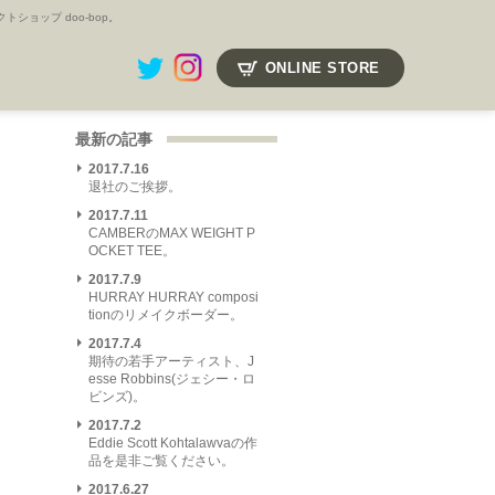
ョップ doo-bop。
ONLINE STORE
最新の記事
2017.7.16
退社のご挨拶。
2017.7.11
CAMBERのMAX WEIGHT P
OCKET TEE。
2017.7.9
HURRAY HURRAY composi
tionのリメイクボーダー。
2017.7.4
期待の若手アーティスト、J
esse Robbins(ジェシー・ロ
ビンズ)。
2017.7.2
Eddie Scott Kohtalawvaの作
品を是非ご覧ください。
2017.6.27