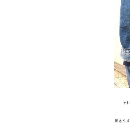
そ
動きや