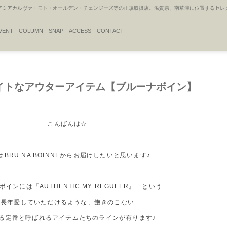
アカルヴァ・モト・オールデン・チェンジーズ等の正規取扱店。滋賀県、南草津に位置するセレクトシ
VENT
COLUMN
SNAP
ACCESS
CONTACT
イトなアウターアイテム【ブルーナボイン】
こんばんは☆
はBRU NA BOINNEからお届けしたいと思います♪
インには『AUTHENTIC MY REGULER』 という
長年愛していただけるような、飽きのこない
る定番と呼ばれるアイテムたちのラインが有ります♪