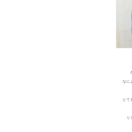
なに
とて
リ