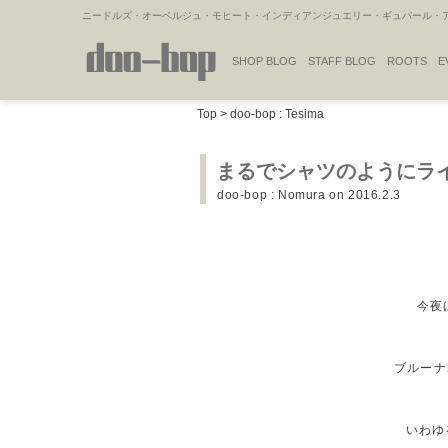
ニードルズ・オーベルジュ・モヒート・インディアンジュエリー・ギュパール・アミ
SHOP BLOG
STAFF BLOG
ROOTS
E
NAKAJIMA'S BLOG
TSUKAMOTO'S BLOG
Top
>
doo-bop : Tesima
まるでシャツのようにラ
doo-bop : Nomura
on 2016.2.3
今夜
ブルーナボ
いわゆ