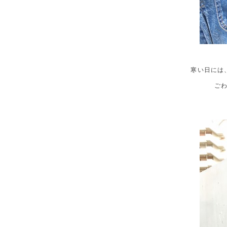
寒い日には
ご