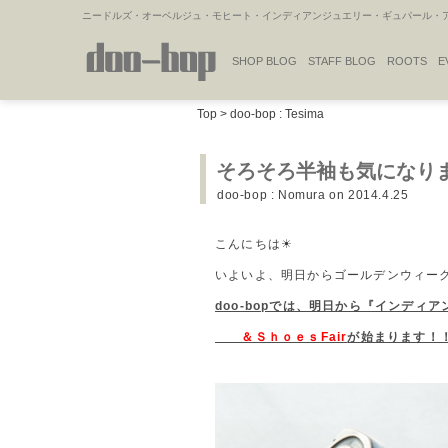
ニードルズ・オーベルジュ・モヒート・インディアンジュエリー・ギュパール・アミ
SHOP BLOG
STAFF BLOG
ROOTS
E
NAKAJIMA'S BLOG
TSUKAMOTO'S BLOG
Top
>
doo-bop : Tesima
そろそろ半袖も気になりますね
doo-bop : Nomura
on 2014.4.25
こんにちは☀
いよいよ、明日からゴールデンウィーク
doo-bopでは、明日から『インディ
＆ＳｈｏｅｓFair
が始まります！