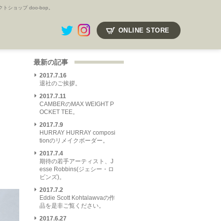
ョップ doo-bop。
ONLINE STORE
最新の記事
2017.7.16
退社のご挨拶。
2017.7.11
CAMBERのMAX WEIGHT P
OCKET TEE。
2017.7.9
HURRAY HURRAY composi
tionのリメイクボーダー。
2017.7.4
期待の若手アーティスト、J
esse Robbins(ジェシー・ロ
ビンズ)。
2017.7.2
Eddie Scott Kohtalawvaの作
品を是非ご覧ください。
2017.6.27