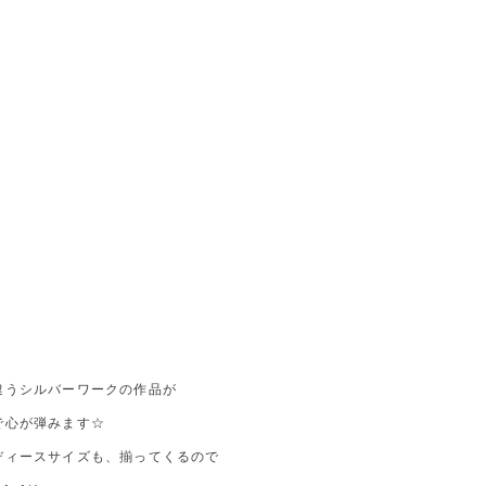
違うシルバーワークの作品が
で心が弾みます☆
ディースサイズも、揃ってくるので