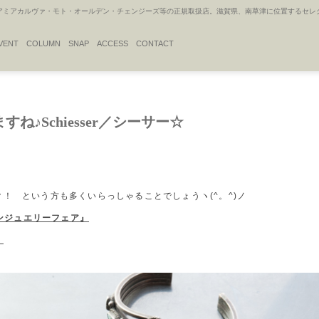
アカルヴァ・モト・オールデン・チェンジーズ等の正規取扱店。滋賀県、南草津に位置するセレクトシ
VENT
COLUMN
SNAP
ACCESS
CONTACT
♪Schiesser／シーサー☆
！ という方も多くいらっしゃることでしょうヽ(^。^)ノ
アンジュエリーフェア』
！