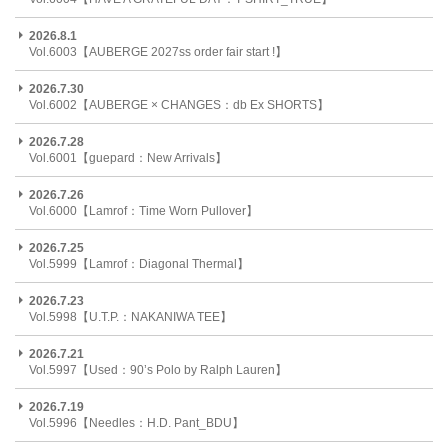
2026.8.1
Vol.6003【AUBERGE 2027ss order fair start !】
2026.7.30
Vol.6002【AUBERGE × CHANGES：db Ex SHORTS】
2026.7.28
Vol.6001【guepard：New Arrivals】
2026.7.26
Vol.6000【Lamrof：Time Worn Pullover】
2026.7.25
Vol.5999【Lamrof：Diagonal Thermal】
2026.7.23
Vol.5998【U.T.P.：NAKANIWA TEE】
2026.7.21
Vol.5997【Used：90’s Polo by Ralph Lauren】
2026.7.19
Vol.5996【Needles：H.D. Pant_BDU】