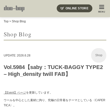
ニードルズ・オーベルジュ・モヒート・インディアンジュエリー・ギュパール・アミアカルヴァ・モト
ONLINE STORE
SHOP BLOG
STAFF BLOG
ROOTS
EVENT
Top
>
Shop Blog
COLUMN
SNAP
ACCESS
CONTACT
NAKAJIMA'S BLOG
TSUKAMOTO'S BLOG
Shop Blog
Shop
UPDATE: 2026.6.28
Vol.5984【saby：TUCK-BAGGY TYPE2
– High_density twill FAB】
【Event】ページ
を更新しています。
ウールを中心とした素材に拘り、究極の日常着をテーマとしている〈CAPER
TICA〉。