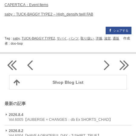
CAPERTICA：Event Items
saby：TUCK-BAGGY TYPE2 – High_density twill FAB
シェアする
Tag :
saby
,
TUCK-BAGGY TYPE2
,
サバイ
,
パンツ
,
取り扱い
,
洋服
,
滋賀
,
通販
作成
者 : doo-bop
Shop Blog List
最新の記事
2026.8.4
Vol.6005【AUBERGE × CHANGES：db Ex SHORTS_CHAD】
2026.8.2
Vol.6004【HAVE A GRATEFUL DAY：T-SHIRT_TRUE】