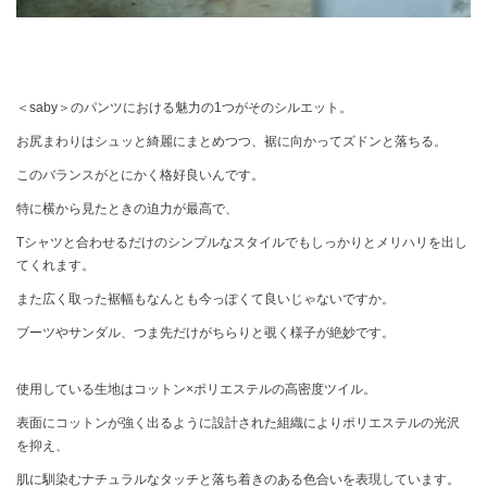
＜saby＞のパンツにおける魅力の1つがそのシルエット。
お尻まわりはシュッと綺麗にまとめつつ、裾に向かってズドンと落ちる。
このバランスがとにかく格好良いんです。
特に横から見たときの迫力が最高で、
Tシャツと合わせるだけのシンプルなスタイルでもしっかりとメリハリを出し
てくれます。
また広く取った裾幅もなんとも今っぽくて良いじゃないですか。
ブーツやサンダル、つま先だけがちらりと覗く様子が絶妙です。
使用している生地はコットン×ポリエステルの高密度ツイル。
表面にコットンが強く出るように設計された組織によりポリエステルの光沢
を抑え、
肌に馴染むナチュラルなタッチと落ち着きのある色合いを表現しています。