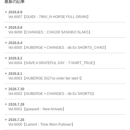
最新の記事
2026.8.9
Vol.6007【GUIDI：796V_N HORSE FULL GRAIN】
2026.8.8
Vol.6006【CHANGES：CH4108 SASHIKO SLAKS】
2026.8.4
Vol.6005【AUBERGE × CHANGES：db Ex SHORTS_CHAD】
2026.8.2
Vol.6004【HAVE A GRATEFUL DAY：T-SHIRT_TRUE】
2026.8.1
Vol.6003【AUBERGE 2027ss order fair start !】
2026.7.30
Vol.6002【AUBERGE × CHANGES：db Ex SHORTS】
2026.7.28
Vol.6001【guepard：New Arrivals】
2026.7.26
Vol.6000【Lamrof：Time Worn Pullover】