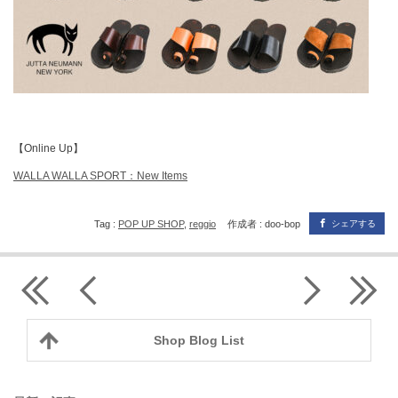
【Online Up】
WALLA WALLA SPORT：New Items
Tag :
POP UP SHOP
,
reggio
作成者 : doo-bop
シェアする
Shop Blog List