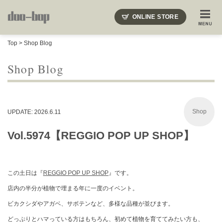
ニードルズ・オーベルジュ・モヒート・インディアンジュエリー・ギュパール・アミアカルヴァ・モト
ONLINE STORE
SHOP BLOG
STAFF BLOG
ROOTS
EVENT
Top
>
Shop Blog
COLUMN
SNAP
ACCESS
CONTACT
NAKAJIMA'S BLOG
TSUKAMOTO'S BLOG
Shop Blog
Shop
UPDATE: 2026.6.11
Vol.5974【REGGIO POP UP SHOP】
この土日は『
REGGIO POP UP SHOP
』です。
店内の半分が植物で埋まる年に一度のイベント。
ビカクシダやアガベ、サボテンなど、多様な品種が並びます。
どっぷりとハマっている方はもちろん、初めて植物を育ててみたい方も、