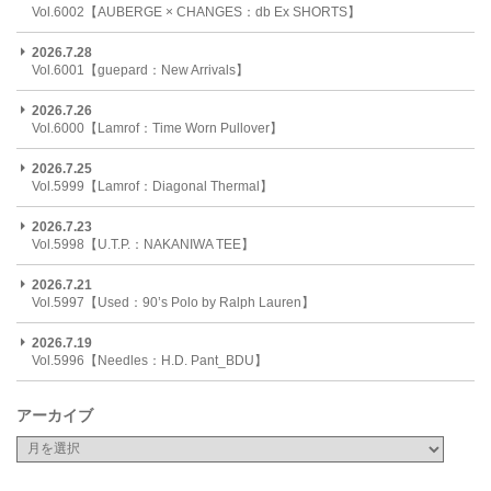
Vol.6002【AUBERGE × CHANGES：db Ex SHORTS】
2026.7.28
Vol.6001【guepard：New Arrivals】
2026.7.26
Vol.6000【Lamrof：Time Worn Pullover】
2026.7.25
Vol.5999【Lamrof：Diagonal Thermal】
2026.7.23
Vol.5998【U.T.P.：NAKANIWA TEE】
2026.7.21
Vol.5997【Used：90’s Polo by Ralph Lauren】
2026.7.19
Vol.5996【Needles：H.D. Pant_BDU】
アーカイブ