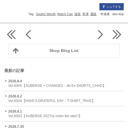
シェアする
Tag :
South2 West8
,
Watch Cap
,
滋賀
,
草津
,
通販
作成者 : doo-bop
Shop Blog List
最新の記事
2026.8.4
Vol.6005【AUBERGE × CHANGES：db Ex SHORTS_CHAD】
2026.8.2
Vol.6004【HAVE A GRATEFUL DAY：T-SHIRT_TRUE】
2026.8.1
Vol.6003【AUBERGE 2027ss order fair start !】
2026.7.30