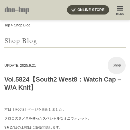
ニードルズ・オーベルジュ・モヒート・インディアンジュエリー・ギュパール・アミアカルヴァ・モト
ONLINE STORE
SHOP BLOG
STAFF BLOG
ROOTS
EVENT
Top
>
Shop Blog
COLUMN
SNAP
ACCESS
CONTACT
NAKAJIMA'S BLOG
TSUKAMOTO'S BLOG
Shop Blog
Shop
UPDATE: 2025.9.21
Vol.5824【South2 West8：Watch Cap –
W/A Knit】
本日【Roots】ページを更新しました
。
クロコのヌメ革を使ったスペシャルなミニウォレット。
9月27日の土曜日に販売開始します。