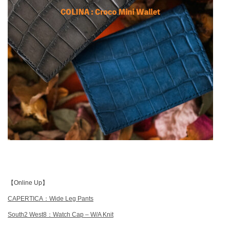
【Online Up】
CAPERTICA：Wide Leg Pants
South2 West8：Watch Cap – W/A Knit