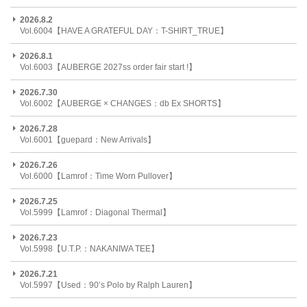
2026.8.2
Vol.6004【HAVE A GRATEFUL DAY：T-SHIRT_TRUE】
2026.8.1
Vol.6003【AUBERGE 2027ss order fair start !】
2026.7.30
Vol.6002【AUBERGE × CHANGES：db Ex SHORTS】
2026.7.28
Vol.6001【guepard：New Arrivals】
2026.7.26
Vol.6000【Lamrof：Time Worn Pullover】
2026.7.25
Vol.5999【Lamrof：Diagonal Thermal】
2026.7.23
Vol.5998【U.T.P.：NAKANIWA TEE】
2026.7.21
Vol.5997【Used：90’s Polo by Ralph Lauren】