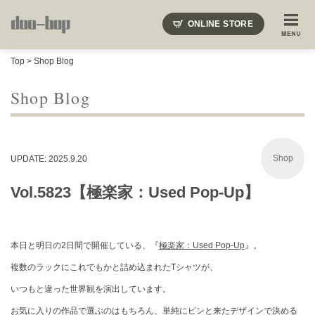
ニードルズ・オーベルジュ・モヒート・インディアンジュエリー・ギュパール・アミアカルヴァ・モト
ONLINE STORE
SHOP BLOG
STAFF BLOG
ROOTS
EVENT
Top
>
Shop Blog
COLUMN
SNAP
ACCESS
CONTACT
NAKAJIMA'S BLOG
TSUKAMOTO'S BLOG
Shop Blog
Shop
UPDATE: 2025.9.20
Vol.5823【極楽家：Used Pop-Up】
本日と明日の2日間で開催している、『
極楽家：Used Pop-Up
』。
複数のラックにこれでもかと詰め込まれたTシャツが、
いつもと違った世界観を演出しています。
お気に入りの作品で選ぶのはもちろん、単純にピンと来たデザインで決める