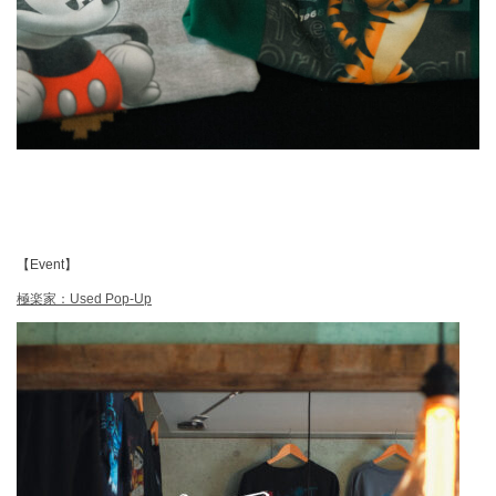
【Event】
極楽家：Used Pop-Up