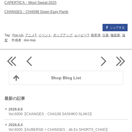
CAPERTICA：Wool Sweat 2025
CHANGES：CH4098 Gown Easy Pants
シェアする
Tag :
Pop-Up
,
アニメT
,
イベント
,
ポップアップ
,
ムービーT
,
南草津
,
古着
,
極楽家
,
滋
賀
作成者 : doo-bop
Shop Blog List
最新の記事
2026.8.8
Vol.6006【CHANGES：CH4108 SASHIKO SLAKS】
2026.8.4
Vol.6005【AUBERGE × CHANGES：db Ex SHORTS_CHAD】