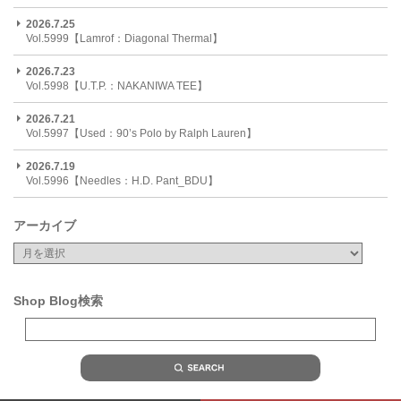
2026.7.25
Vol.5999【Lamrof：Diagonal Thermal】
2026.7.23
Vol.5998【U.T.P.：NAKANIWA TEE】
2026.7.21
Vol.5997【Used：90’s Polo by Ralph Lauren】
2026.7.19
Vol.5996【Needles：H.D. Pant_BDU】
アーカイブ
Shop Blog検索