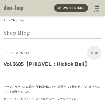
ニードルズ・オーベルジュ・モヒート・インディアンジュエリー・ギュパール・アミアカルヴァ・モト
ONLINE STORE
SHOP BLOG
STAFF BLOG
ROOTS
EVENT
Top
>
Shop Blog
COLUMN
SNAP
ACCESS
CONTACT
NAKAJIMA'S BLOG
TSUKAMOTO'S BLOG
Shop Blog
Shop
UPDATE: 2025.2.13
Vol.5685【PHIGVEL：Hickok Belt】
ブーツ、サーマルに続き『PHIGVEL』から定番として扱わせてもらえそうな
ベルトが届きました。
カジュアルにもフォーマルにも似合うオリジナルバックルに、