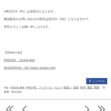
※明日2/14（Fri）は店休日となります。
通信販売やお問い合わせの対応は翌2/15（Sat）となりますので、
何卒よろしくお願い申し上げます。
【Online Up】
PHIGVEL：Hickok Belt
SASSAFRAS：D/C Armor Jacket Light
シェアする
Tag :
Hickok Belt
,
PHIGVEL
,
フィグベル
,
ベルト
,
取扱い
,
滋賀
,
草津
,
通販
,
関西
作
成者 : doo-bop