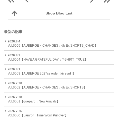
Shop Blog List
最新の記事
2026.8.4
Vol.6005【AUBERGE × CHANGES：db Ex SHORTS_CHAD】
2026.8.2
Vol.6004【HAVE A GRATEFUL DAY：T-SHIRT_TRUE】
2026.8.1
Vol.6003【AUBERGE 2027ss order fair start !】
2026.7.30
Vol.6002【AUBERGE × CHANGES：db Ex SHORTS】
2026.7.28
Vol.6001【guepard：New Arrivals】
2026.7.26
Vol.6000【Lamrof：Time Worn Pullover】