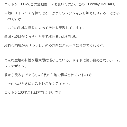
コットン100%でこの運動性！？と驚いたのが、この『Loosey Trousers』。
生地にストレッチを持たせるにはポリウレタンを少し加えたりすることが多
いのですが、
こちらの生地は織りによってそれを実現しています。
凸凹と綾目がくっきりと見て取れるカルゼ生地。
結構な肉感がありつつも、斜め方向にスムーズに伸びてくれます。
そんな生地の特性を最大限に活かしている、サイドに縫い目のこないシーム
レスデザイン。
前から後ろまでぐるりの1枚の生地で構成されているので、
しゃがんだときにもストレスなくフィット。
コットン100でこれは本当に凄いです。