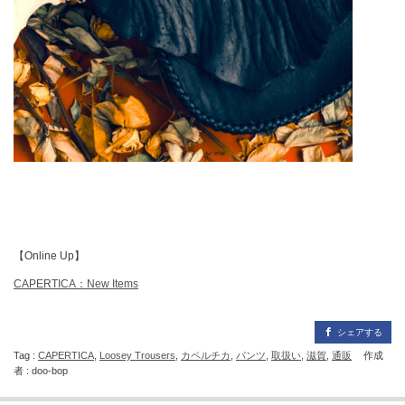
【Online Up】
CAPERTICA：New Items
シェアする
Tag :
CAPERTICA
,
Loosey Trousers
,
カペルチカ
,
パンツ
,
取扱い
,
滋賀
,
通販
作成
者 : doo-bop