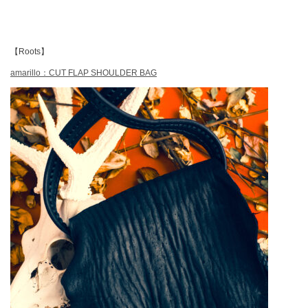
【Roots】
amarillo：CUT FLAP SHOULDER BAG