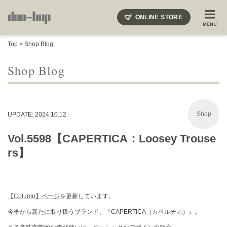
ニードルズ・オーベルジュ・モヒート・インディアンジュエリー・ギュパール・アミアカルヴァ・モト
ONLINE STORE
SHOP BLOG
STAFF BLOG
ROOTS
EVENT
Top
>
Shop Blog
COLUMN
SNAP
ACCESS
CONTACT
NAKAJIMA'S BLOG
TSUKAMOTO'S BLOG
Shop Blog
Shop
UPDATE: 2024.10.12
Vol.5598【CAPERTICA：Loosey Trouse
rs】
【Column】ページ
を更新しています。
今季から新たに取り扱うブランド、『CAPERTICA（カペルチカ）』。