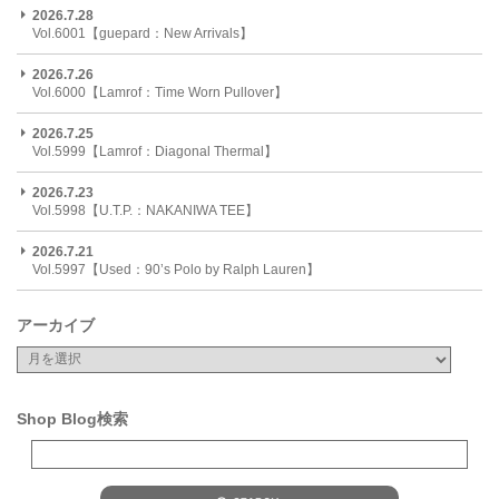
2026.7.28
Vol.6001【guepard：New Arrivals】
2026.7.26
Vol.6000【Lamrof：Time Worn Pullover】
2026.7.25
Vol.5999【Lamrof：Diagonal Thermal】
2026.7.23
Vol.5998【U.T.P.：NAKANIWA TEE】
2026.7.21
Vol.5997【Used：90’s Polo by Ralph Lauren】
アーカイブ
Shop Blog検索