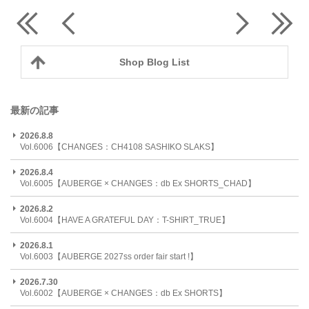
Shop Blog List
最新の記事
2026.8.8
Vol.6006【CHANGES：CH4108 SASHIKO SLAKS】
2026.8.4
Vol.6005【AUBERGE × CHANGES：db Ex SHORTS_CHAD】
2026.8.2
Vol.6004【HAVE A GRATEFUL DAY：T-SHIRT_TRUE】
2026.8.1
Vol.6003【AUBERGE 2027ss order fair start !】
2026.7.30
Vol.6002【AUBERGE × CHANGES：db Ex SHORTS】