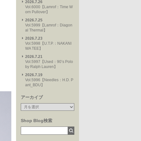
2026.7.26
Vol.6000【Lamrof：Time W
orn Pullover】
2026.7.25
Vol.5999【Lamrof：Diagon
al Thermal】
2026.7.23
Vol.5998【U.T.P.：NAKANI
WA TEE】
2026.7.21
Vol.5997【Used：90’s Polo
by Ralph Lauren】
2026.7.19
Vol.5996【Needles：H.D. P
ant_BDU】
アーカイブ
Shop Blog検索