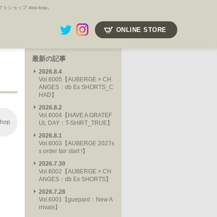
ョップ doo-bop。
ONLINE STORE
最新の記事
2026.8.4
Vol.6005【AUBERGE × CH
ANGES：db Ex SHORTS_C
HAD】
2026.8.2
Vol.6004【HAVE A GRATEF
hop
UL DAY：T-SHIRT_TRUE】
2026.8.1
Vol.6003【AUBERGE 2027s
s order fair start !】
2026.7.30
Vol.6002【AUBERGE × CH
ANGES：db Ex SHORTS】
2026.7.28
Vol.6001【guepard：New A
rrivals】