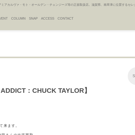
アカルヴァ・モト・オールデン・チェンジーズ等の正規取扱店。滋賀県、南草津に位置するセレクトシ
VENT
COLUMN
SNAP
ACCESS
CONTACT
S
E ADDICT：CHUCK TAYLOR】
って来ます。