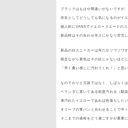
ブラックはもはや間違いがないですが
存在としてどうしても気になるのがイ
個人的にVANSでイエロースエードの
新品時はその合わせ辛さにかなり苦労
新品の白スニーカーは何だかソワソワ
残念ながら黄色はその比じゃないほど
「早く
良い
感じに汚れてくれ！」と思
なのでわりと冗談ではなく、しばらく
ベランダに置いてある程度汚れる（馴
薄汚れたイエローであれば色落ちした
オリーブの軍パンと合わせることで中
そこまでの過程をどう過ごすかが重要