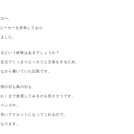
、
エロー。
スニーカーを所有しており、
しました。
するという経験はあるでしょうか？
に足元でくっきりピッカリと主張をするため、
いながら履いていた記憶です。
は雨の日も風の日も、
染む）まで放置してみるのも良さそうです。
ジーンズや、
々良いアクセントになってくれるので、
になります。