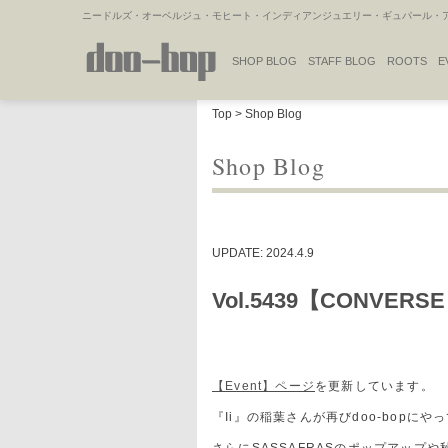
ニードルズ・オーベルジュ・モヒート・インディアンジュエリー・ギュパール・アミ
SHOP BLOG
STAFF BLOG
ROOTS
E
NAKAJIMA'S BLOG
TSUKAMOTO'S BLOG
Top
>
Shop Blog
Shop Blog
UPDATE: 2024.4.9
Vol.5439【CONVERS
【Event】ページ
を更新しています。
『Ii』の稲葉さんが再びdoo-bopにや