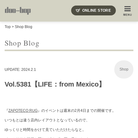
ニードルズ・オーベルジュ・モヒート・インディアンジュエリー・ギュパール・アミアカルヴァ・モト
ONLINE STORE
SHOP BLOG
STAFF BLOG
ROOTS
EVENT
Top
>
Shop Blog
COLUMN
SNAP
ACCESS
CONTACT
NAKAJIMA'S BLOG
TSUKAMOTO'S BLOG
Shop Blog
Shop
UPDATE: 2024.2.1
Vol.5381【LIFE：from Mexico】
『
ZAPOTECO RUG
』のイベントは週末の2月4日までの開催です。
いつもとは違う店内レイアウトとなっているので、
ゆっくりと時間をかけて見ていただけたらなと。