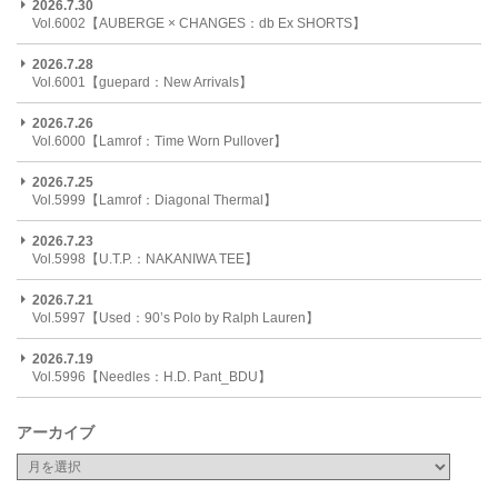
2026.7.30
Vol.6002【AUBERGE × CHANGES：db Ex SHORTS】
2026.7.28
Vol.6001【guepard：New Arrivals】
2026.7.26
Vol.6000【Lamrof：Time Worn Pullover】
2026.7.25
Vol.5999【Lamrof：Diagonal Thermal】
2026.7.23
Vol.5998【U.T.P.：NAKANIWA TEE】
2026.7.21
Vol.5997【Used：90’s Polo by Ralph Lauren】
2026.7.19
Vol.5996【Needles：H.D. Pant_BDU】
アーカイブ