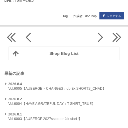
LIFE：from Mexico
Tag :
作成者 : doo-bop
シェアする
Shop Blog List
最新の記事
2026.8.4
Vol.6005【AUBERGE × CHANGES：db Ex SHORTS_CHAD】
2026.8.2
Vol.6004【HAVE A GRATEFUL DAY：T-SHIRT_TRUE】
2026.8.1
Vol.6003【AUBERGE 2027ss order fair start !】