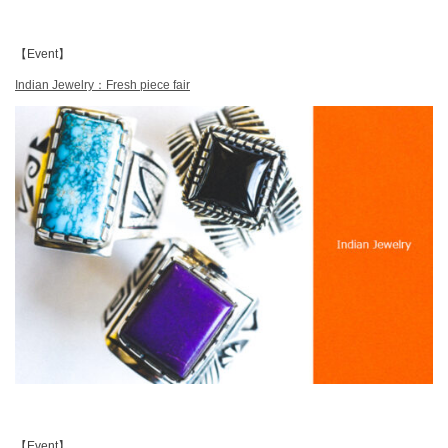
【Event】
Indian Jewelry：Fresh piece fair
【Event】