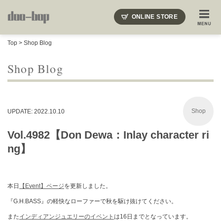
ニードルズ・オーベルジュ・モヒート・インディアンジュエリー・ギュパール・アミアカルヴァ・モト
ONLINE STORE
SHOP BLOG
STAFF BLOG
ROOTS
EVENT
Top
>
Shop Blog
COLUMN
SNAP
ACCESS
CONTACT
NAKAJIMA'S BLOG
TSUKAMOTO'S BLOG
Shop Blog
Shop
UPDATE: 2022.10.10
Vol.4982【Don Dewa：Inlay character ri
ng】
本日
【Event】ページ
を更新しました。
『G.H.BASS』の軽快なローファーで秋を駆け抜けてください。
また
インディアンジュエリーのイベント
は16日までとなっています。