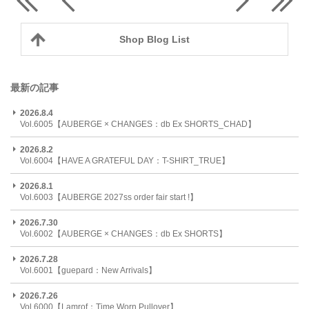
Shop Blog List
最新の記事
2026.8.4
Vol.6005【AUBERGE × CHANGES：db Ex SHORTS_CHAD】
2026.8.2
Vol.6004【HAVE A GRATEFUL DAY：T-SHIRT_TRUE】
2026.8.1
Vol.6003【AUBERGE 2027ss order fair start !】
2026.7.30
Vol.6002【AUBERGE × CHANGES：db Ex SHORTS】
2026.7.28
Vol.6001【guepard：New Arrivals】
2026.7.26
Vol.6000【Lamrof：Time Worn Pullover】