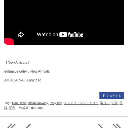
【New Arrivals】
Indian Jewelry：New Arrivals
AMIACALVA：Easy bag
シェアする
Tag :
Don Dewa
,
Indian Jewelry
,
Inlay ring
,
インディアンジュエリー
,
取扱い
,
滋賀
,
通
販
,
関西
作成者 : doo-bop