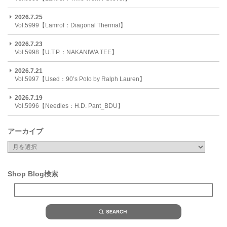
2026.7.25
Vol.5999【Lamrof：Diagonal Thermal】
2026.7.23
Vol.5998【U.T.P.：NAKANIWA TEE】
2026.7.21
Vol.5997【Used：90’s Polo by Ralph Lauren】
2026.7.19
Vol.5996【Needles：H.D. Pant_BDU】
アーカイブ
Shop Blog検索