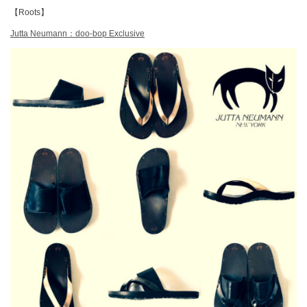
【Roots】
Jutta Neumann：doo-bop Exclusive