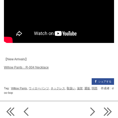
【New Arrivals】
Willow Pants：R-004 Necklace
シェアする
Tag :
Willow Pants
,
ウィローパンツ
,
ネックレス
,
取扱い
,
滋賀
,
通販
,
関西
作成者 : d
oo-bop