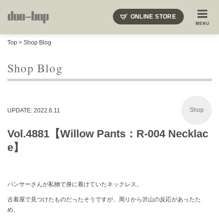
ニードルズ・オーベルジュ・モヒート・インディアンジュエリー・ギュパール・アミアカルヴァ・モト
ONLINE STORE
SHOP BLOG
STAFF BLOG
ROOTS
EVENT
Top
>
Shop Blog
COLUMN
SNAP
ACCESS
CONTACT
NAKAJIMA'S BLOG
TSUKAMOTO'S BLOG
Shop Blog
Shop
UPDATE: 2022.6.11
Vol.4881【Willow Pants：R-004 Necklac
e】
パンサーさんが私物で身に着けていたネックレス。
古着屋で見つけたものだったそうですが、周りから沢山の反応があったた
め、