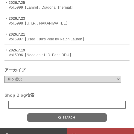
2026.7.25
Vol.5999【Lamrof：Diagonal Thermal】
2026.7.23
Vol.5998【U.T.P.：NAKANIWA TEE】
2026.7.21
Vol.5997【Used：90’s Polo by Ralph Lauren】
2026.7.19
Vol.5996【Needles：H.D. Pant_BDU】
アーカイブ
Shop Blog検索