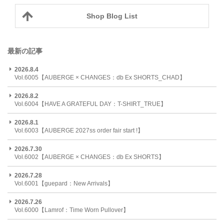
Shop Blog List
最新の記事
2026.8.4
Vol.6005【AUBERGE × CHANGES：db Ex SHORTS_CHAD】
2026.8.2
Vol.6004【HAVE A GRATEFUL DAY：T-SHIRT_TRUE】
2026.8.1
Vol.6003【AUBERGE 2027ss order fair start !】
2026.7.30
Vol.6002【AUBERGE × CHANGES：db Ex SHORTS】
2026.7.28
Vol.6001【guepard：New Arrivals】
2026.7.26
Vol.6000【Lamrof：Time Worn Pullover】