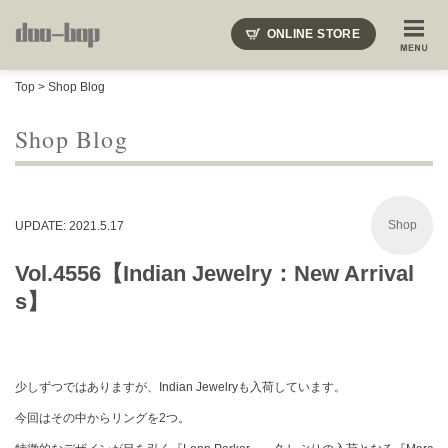
ニードルズ・オーベルジュ・モヒート・インディアンジュエリー・ギュパール・アミアカルヴァ・モト
ONLINE STORE
SHOP BLOG
STAFF BLOG
ROOTS
EVENT
Top
>
Shop Blog
COLUMN
SNAP
ACCESS
CONTACT
NAKAJIMA'S BLOG
TSUKAMOTO'S BLOG
Shop Blog
Shop
UPDATE: 2021.5.17
Vol.4556【Indian Jewelry：New Arrival
s】
少しずつではありますが、Indian Jewelryも入荷しています。
今回はその中からリングを2つ。