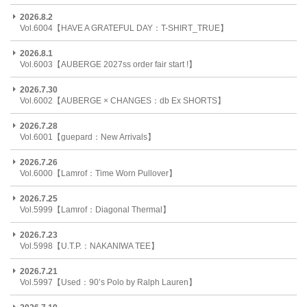
2026.8.2
Vol.6004【HAVE A GRATEFUL DAY：T-SHIRT_TRUE】
2026.8.1
Vol.6003【AUBERGE 2027ss order fair start !】
2026.7.30
Vol.6002【AUBERGE × CHANGES：db Ex SHORTS】
2026.7.28
Vol.6001【guepard：New Arrivals】
2026.7.26
Vol.6000【Lamrof：Time Worn Pullover】
2026.7.25
Vol.5999【Lamrof：Diagonal Thermal】
2026.7.23
Vol.5998【U.T.P.：NAKANIWA TEE】
2026.7.21
Vol.5997【Used：90’s Polo by Ralph Lauren】