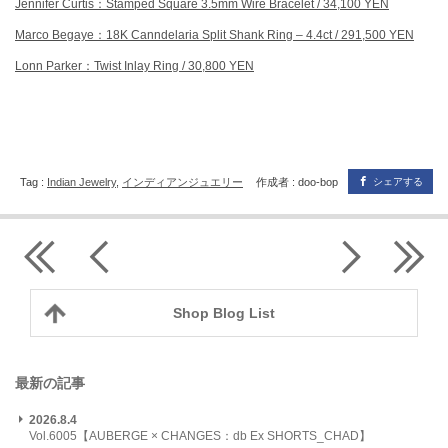
Jennifer Curtis：Stamped Square 3.5mm Wire Bracelet / 34,100 YEN
Marco Begaye：18K Canndelaria Split Shank Ring – 4.4ct / 291,500 YEN
Lonn Parker：Twist Inlay Ring / 30,800 YEN
Tag :
Indian Jewelry
,
インディアンジュエリー
作成者 : doo-bop
シェアする
Shop Blog List
最新の記事
2026.8.4
Vol.6005【AUBERGE × CHANGES：db Ex SHORTS_CHAD】