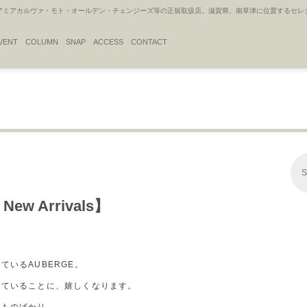
アカルヴァ・モト・オールデン・チェンジーズ等の正規取扱店。滋賀県、南草津に位置するセレクトシ
VENT
COLUMN
SNAP
ACCESS
CONTACT
S
New Arrivals】
いるAUBERGE。
れていることに、嬉しくなります。