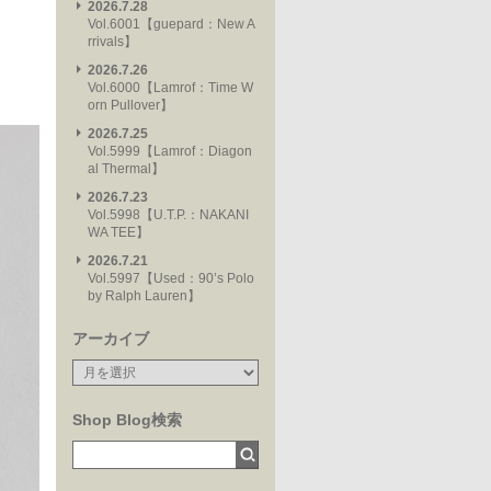
2026.7.28
Vol.6001【guepard：New A
rrivals】
2026.7.26
Vol.6000【Lamrof：Time W
orn Pullover】
2026.7.25
Vol.5999【Lamrof：Diagon
al Thermal】
2026.7.23
Vol.5998【U.T.P.：NAKANI
WA TEE】
2026.7.21
Vol.5997【Used：90’s Polo
by Ralph Lauren】
アーカイブ
Shop Blog検索