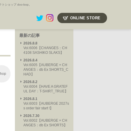
ョップ doo-bop。
ONLINE STORE
最新の記事
2026.8.8
Vol.6006【CHANGES：CH
4108 SASHIKO SLAKS】
2026.8.4
Vol.6005【AUBERGE × CH
ANGES：db Ex SHORTS_C
hop
HAD】
2026.8.2
Vol.6004【HAVE A GRATEF
UL DAY：T-SHIRT_TRUE】
2026.8.1
Vol.6003【AUBERGE 2027s
s order fair start !】
2026.7.30
Vol.6002【AUBERGE × CH
ANGES：db Ex SHORTS】