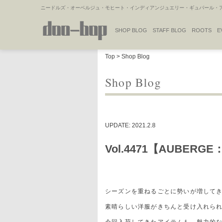
ニードルズ・オーベルジュ・モヒート・インディアンジュエリー・ギュパール・アミ
SHOP BLOG
STAFF BLOG
ROOTS
E
NAKAJIMA'S BLOG
TSUKAMOTO'S BLOG
Top
>
Shop Blog
Shop Blog
UPDATE: 2021.2.8
Vol.4471【AUBERGE：
シーズンを重ねるごとに勢いが増してきて
素晴らしい洋服がきちんと受け入れら