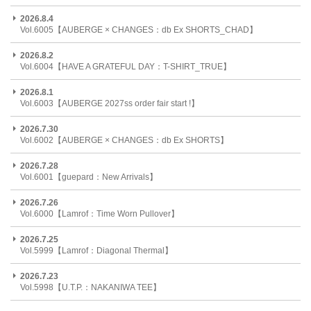
2026.8.4
Vol.6005【AUBERGE × CHANGES：db Ex SHORTS_CHAD】
2026.8.2
Vol.6004【HAVE A GRATEFUL DAY：T-SHIRT_TRUE】
2026.8.1
Vol.6003【AUBERGE 2027ss order fair start !】
2026.7.30
Vol.6002【AUBERGE × CHANGES：db Ex SHORTS】
2026.7.28
Vol.6001【guepard：New Arrivals】
2026.7.26
Vol.6000【Lamrof：Time Worn Pullover】
2026.7.25
Vol.5999【Lamrof：Diagonal Thermal】
2026.7.23
Vol.5998【U.T.P.：NAKANIWA TEE】