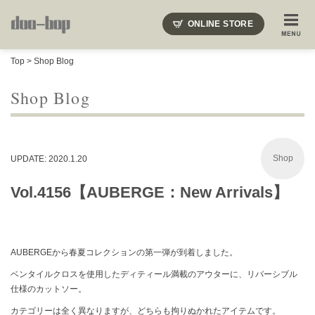
ニードルズ・オーベルジュ・モヒート・インディアンジュエリー・ギュパール・アミアカルヴァ・モト
ONLINE STORE
SHOP BLOG
STAFF BLOG
ROOTS
EVENT
Top
>
Shop Blog
COLUMN
SNAP
ACCESS
CONTACT
NAKAJIMA'S BLOG
TSUKAMOTO'S BLOG
Shop Blog
Shop
UPDATE: 2020.1.20
Vol.4156【AUBERGE：New Arrivals】
AUBERGEから春夏コレクションの第一弾が到着しました。
ベンタイルクロスを使用したディティール満載のアウターに、リバーシブル
仕様のカットソー。
カテゴリーは全く異なりますが、どちらも拘りぬかれたアイテムです。