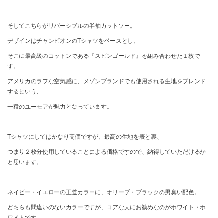
そしてこちらがリバーシブルの半袖カットソー。
デザインはチャンピオンのTシャツをベースとし、
そこに最高級のコットンである『スビンゴールド』を組み合わせた１枚で
す。
アメリカのラフな空気感に、メゾンブランドでも使用される生地をブレンド
するという、
一種のユーモアが魅力となっています。
Tシャツにしてはかなり高価ですが、最高の生地を表と裏、
つまり２枚分使用していることによる価格ですので、納得していただけるか
と思います。
ネイビー・イエローの王道カラーに、オリーブ・ブラックの男臭い配色。
どちらも間違いのないカラーですが、コアな人にお勧めなのがホワイト・ホ
ワイトです。