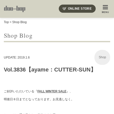
ニードルズ・オーベルジュ・モヒート・インディアンジュエリー・ギュパール・アミアカルヴァ・モト
ONLINE STORE
SHOP BLOG
STAFF BLOG
ROOTS
EVENT
Top
>
Shop Blog
COLUMN
SNAP
ACCESS
CONTACT
NAKAJIMA'S BLOG
TSUKAMOTO'S BLOG
Shop Blog
Shop
UPDATE: 2019.1.6
Vol.3836【ayame：CUTTER-SUN】
ご好評いただいている『
FALL WINTER SALE
』、
明後日８日までとなっております。お見逃しなく。