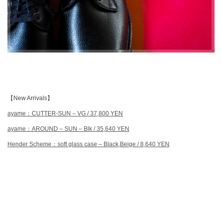
【New Arrivals】
ayame：CUTTER-SUN – VG / 37,800 YEN
ayame：AROUND – SUN – Blk / 35,640 YEN
Hender Scheme：soft glass case – Black,Beige / 8,640 YEN