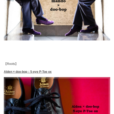
【Roots】
Alden × doo-bop：5-eye P-Toe ox