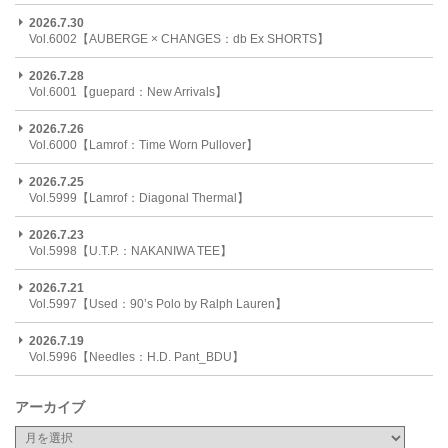
2026.7.30
Vol.6002【AUBERGE × CHANGES：db Ex SHORTS】
2026.7.28
Vol.6001【guepard：New Arrivals】
2026.7.26
Vol.6000【Lamrof：Time Worn Pullover】
2026.7.25
Vol.5999【Lamrof：Diagonal Thermal】
2026.7.23
Vol.5998【U.T.P.：NAKANIWA TEE】
2026.7.21
Vol.5997【Used：90’s Polo by Ralph Lauren】
2026.7.19
Vol.5996【Needles：H.D. Pant_BDU】
アーカイブ