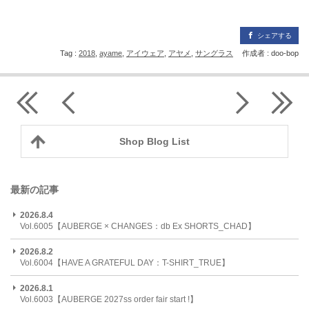
シェアする
Tag :
2018
,
ayame
,
アイウェア
,
アヤメ
,
サングラス
作成者 : doo-bop
Shop Blog List
最新の記事
2026.8.4
Vol.6005【AUBERGE × CHANGES：db Ex SHORTS_CHAD】
2026.8.2
Vol.6004【HAVE A GRATEFUL DAY：T-SHIRT_TRUE】
2026.8.1
Vol.6003【AUBERGE 2027ss order fair start !】