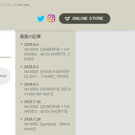
ョップ doo-bop。
ONLINE STORE
最新の記事
2026.8.4
Vol.6005【AUBERGE × CH
ANGES：db Ex SHORTS_C
HAD】
2026.8.2
Vol.6004【HAVE A GRATEF
hop
UL DAY：T-SHIRT_TRUE】
2026.8.1
Vol.6003【AUBERGE 2027s
s order fair start !】
2026.7.30
Vol.6002【AUBERGE × CH
ANGES：db Ex SHORTS】
2026.7.28
Vol.6001【guepard：New A
rrivals】