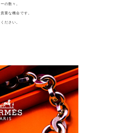
リーの数々。
も貴重な機会です。
てください。