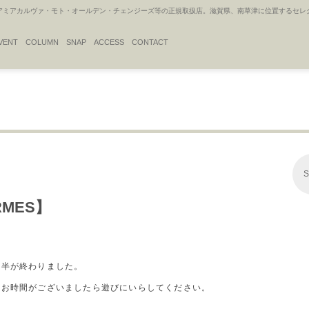
アカルヴァ・モト・オールデン・チェンジーズ等の正規取扱店。滋賀県、南草津に位置するセレクトシ
VENT
COLUMN
SNAP
ACCESS
CONTACT
S
ERMES】
前半が終わりました。
、お時間がございましたら遊びにいらしてください。