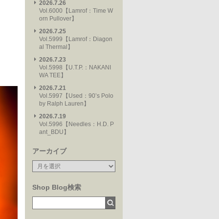
2026.7.26
Vol.6000【Lamrof：Time W
orn Pullover】
2026.7.25
Vol.5999【Lamrof：Diagon
al Thermal】
2026.7.23
Vol.5998【U.T.P.：NAKANI
WA TEE】
2026.7.21
Vol.5997【Used：90’s Polo
by Ralph Lauren】
2026.7.19
Vol.5996【Needles：H.D. P
ant_BDU】
アーカイブ
Shop Blog検索