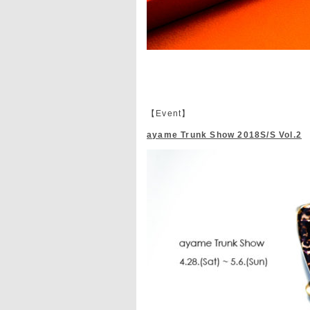
【Event】
ayame Trunk Show 2018S/S Vol.2