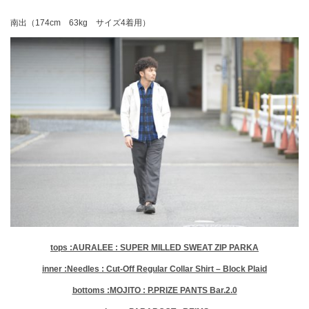
南出（174cm 63kg サイズ4着用）
tops :AURALEE : SUPER MILLED SWEAT ZIP PARKA
inner :Needles : Cut-Off Regular Collar Shirt – Block Plaid
bottoms :MOJITO : P.PRIZE PANTS Bar.2.0