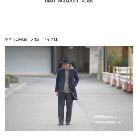
shoes :PARABOOT : REIMS
塚本（164cm 57kg サイズM）