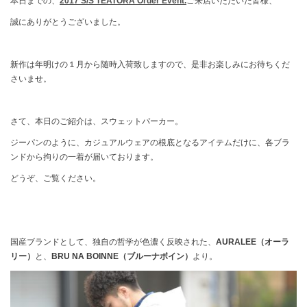
本日までの、
2017 S/S TEATORA Order Event.
ご来店いただいた皆様、
誠にありがとうございました。
新作は年明けの１月から随時入荷致しますので、是非お楽しみにお待ちくだ
さいませ。
さて、本日のご紹介は、スウェットパーカー。
ジーパンのように、カジュアルウェアの根底となるアイテムだけに、各ブラ
ンドから拘りの一着が届いております。
どうぞ、ご覧ください。
国産ブランドとして、独自の哲学が色濃く反映された、
AURALEE（オーラ
リー）
と、
BRU NA BOINNE（ブルーナボイン）
より。