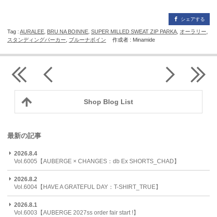
シェアする
Tag :
AURALEE
,
BRU NA BOINNE
,
SUPER MILLED SWEAT ZIP PARKA
,
オーラリー
,
スタンディングパーカー
,
ブルーナボイン
作成者 : Minamide
Shop Blog List
最新の記事
2026.8.4
Vol.6005【AUBERGE × CHANGES：db Ex SHORTS_CHAD】
2026.8.2
Vol.6004【HAVE A GRATEFUL DAY：T-SHIRT_TRUE】
2026.8.1
Vol.6003【AUBERGE 2027ss order fair start !】