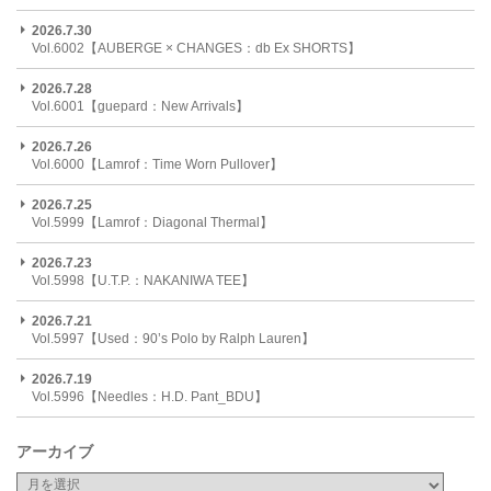
2026.7.30
Vol.6002【AUBERGE × CHANGES：db Ex SHORTS】
2026.7.28
Vol.6001【guepard：New Arrivals】
2026.7.26
Vol.6000【Lamrof：Time Worn Pullover】
2026.7.25
Vol.5999【Lamrof：Diagonal Thermal】
2026.7.23
Vol.5998【U.T.P.：NAKANIWA TEE】
2026.7.21
Vol.5997【Used：90’s Polo by Ralph Lauren】
2026.7.19
Vol.5996【Needles：H.D. Pant_BDU】
アーカイブ