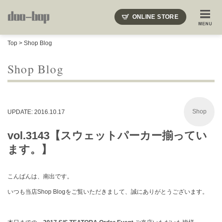
ニードルズ・オーベルジュ・モヒート・インディアンジュエリー・ギュパール・アミアカルヴァ・モト
ONLINE STORE
SHOP BLOG
STAFF BLOG
ROOTS
EVENT
Top
>
Shop Blog
COLUMN
SNAP
ACCESS
CONTACT
NAKAJIMA'S BLOG
TSUKAMOTO'S BLOG
Shop Blog
Shop
UPDATE: 2016.10.17
vol.3143【スウェットパーカー揃ってい
ます。】
こんばんは、南出です。
いつも当店Shop Blogをご覧いただきまして、誠にありがとうございます。