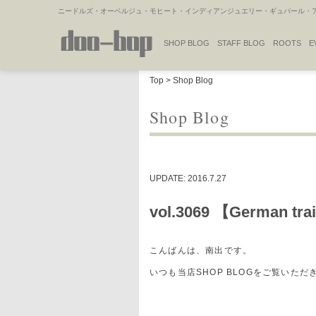
ニードルズ・オーベルジュ・モヒート・インディアンジュエリー・ギュパール・アミ
SHOP BLOG
STAFF BLOG
ROOTS
E
NAKAJIMA'S BLOG
TSUKAMOTO'S BLOG
Top
>
Shop Blog
Shop Blog
UPDATE: 2016.7.27
vol.3069 【Germa
こんばんは、南出です。
いつも当店SHOP BLOGをご覧いた