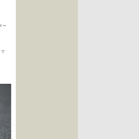
ポー
足で