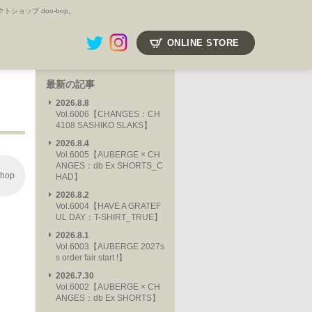
ョップ doo-bop。
ONLINE STORE
最新の記事
2026.8.8
Vol.6006【CHANGES：CH
4108 SASHIKO SLAKS】
2026.8.4
Vol.6005【AUBERGE × CH
ANGES：db Ex SHORTS_C
hop
HAD】
2026.8.2
Vol.6004【HAVE A GRATEF
UL DAY：T-SHIRT_TRUE】
2026.8.1
Vol.6003【AUBERGE 2027s
s order fair start !】
2026.7.30
Vol.6002【AUBERGE × CH
ANGES：db Ex SHORTS】