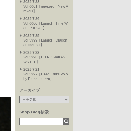
2026.7.28
Vol.6001【guepard：New A
rrivals】
2026.7.26
Vol.6000【Lamrof：Time W
orn Pullover】
2026.7.25
Vol.5999【Lamrof：Diagon
al Thermal】
2026.7.23
Vol.5998【U.T.P.：NAKANI
WA TEE】
2026.7.21
Vol.5997【Used：90’s Polo
by Ralph Lauren】
アーカイブ
Shop Blog検索