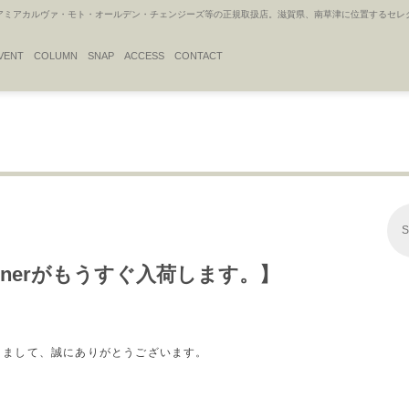
アカルヴァ・モト・オールデン・チェンジーズ等の正規取扱店。滋賀県、南草津に位置するセレクトシ
VENT
COLUMN
SNAP
ACCESS
CONTACT
S
n trainerがもうすぐ入荷します。】
だきまして、誠にありがとうございます。