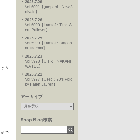
2026.7.28
Vol.6001【guepard：New A
rrivals】
2026.7.26
Vol.6000【Lamrof：Time W
orn Pullover】
2026.7.25
Vol.5999【Lamrof：Diagon
al Thermal】
2026.7.23
Vol.5998【U.T.P.：NAKANI
WA TEE】
だそう
2026.7.21
Vol.5997【Used：90’s Polo
by Ralph Lauren】
アーカイブ
Shop Blog検索
告がで