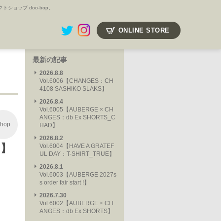
ョップ doo-bop。
ONLINE STORE
最新の記事
2026.8.8
Vol.6006【CHANGES：CH
4108 SASHIKO SLAKS】
2026.8.4
Vol.6005【AUBERGE × CH
ANGES：db Ex SHORTS_C
hop
HAD】
2026.8.2
。】
Vol.6004【HAVE A GRATEF
UL DAY：T-SHIRT_TRUE】
2026.8.1
Vol.6003【AUBERGE 2027s
s order fair start !】
2026.7.30
Vol.6002【AUBERGE × CH
ANGES：db Ex SHORTS】