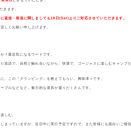
がら店休
日
とさせていただき、
だきます。
に返信・発送に関しましても18日(Sat)よりご対応させていただきます。
卒宜しくお願い申し上げます。
すか？最近気になるワードです。
せた造語で、自然と触れ合いながら、快適で、ゴージャスに楽しむキャンプ
んに、この『グランピング』を教えてもらい、興味津々です。
テーブルなどなど。魅力的な道具が盛りだくさんです。
を楽しむ。
てしまっていますが、近日中に実行予定ですので、また皆様にも面白いご報