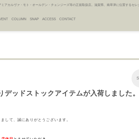
アカルヴァ・モト・オールデン・チェンジーズ等の正規取扱店。滋賀県、南草津に位置するセレクトシ
VENT
COLUMN
SNAP
ACCESS
CONTACT
S
リカよりデッドストックアイテムが入荷しました
だきまして、誠にありがとうございます。