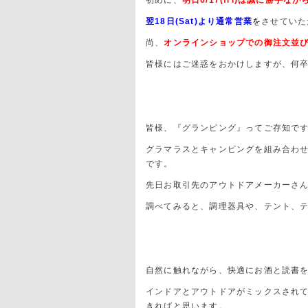
初めに、
明日6
/17(fri)は誠に勝手な
翌18日
(Sat)
より通常営業
を
させていた
尚、
オンラインショップでの御注文並び
皆様にはご迷惑をおかけしますが、何
皆様、『グランピング』ってご存知で
グラマラスとキャンピングを組み合わ
です。
先日お取引先のアウトドアメーカーさ
調べてみると、調理器具や、テント、
自然に触れながら、快適にお酒と読書
インドアとアウトドアがミックスされ
きればと思います。