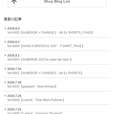
Shop Blog List
最新の記事
2026.8.4
Vol.6005【AUBERGE × CHANGES：db Ex SHORTS_CHAD】
2026.8.2
Vol.6004【HAVE A GRATEFUL DAY：T-SHIRT_TRUE】
2026.8.1
Vol.6003【AUBERGE 2027ss order fair start !】
2026.7.30
Vol.6002【AUBERGE × CHANGES：db Ex SHORTS】
2026.7.28
Vol.6001【guepard：New Arrivals】
2026.7.26
Vol.6000【Lamrof：Time Worn Pullover】
2026.7.25
Vol.5999【Lamrof：Diagonal Thermal】