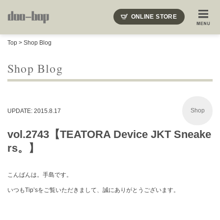
ニードルズ・オーベルジュ・モヒート・インディアンジュエリー・ギュパール・アミアカルヴァ・モト
ONLINE STORE
SHOP BLOG
STAFF BLOG
ROOTS
EVENT
Top
>
Shop Blog
COLUMN
SNAP
ACCESS
CONTACT
NAKAJIMA'S BLOG
TSUKAMOTO'S BLOG
Shop Blog
Shop
UPDATE: 2015.8.17
vol.2743【TEATORA Device JKT Sneake
rs。】
こんばんは。手島です。
いつもTip’sをご覧いただきまして、誠にありがとうございます。