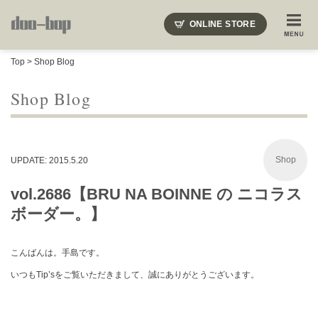
ニードルズ・オーベルジュ・モヒート・インディアンジュエリー・ギュパール・アミアカルヴァ・モト
ONLINE STORE
SHOP BLOG
STAFF BLOG
ROOTS
EVENT
Top
>
Shop Blog
COLUMN
SNAP
ACCESS
CONTACT
NAKAJIMA'S BLOG
TSUKAMOTO'S BLOG
Shop Blog
Shop
UPDATE: 2015.5.20
vol.2686【BRU NA BOINNE の ニコラス
ボーダー。】
こんばんは。手島です。
いつもTip’sをご覧いただきまして、誠にありがとうございます。