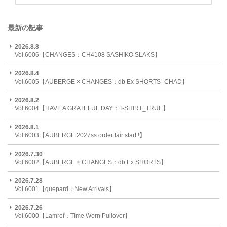
最新の記事
2026.8.8
Vol.6006【CHANGES：CH4108 SASHIKO SLAKS】
2026.8.4
Vol.6005【AUBERGE × CHANGES：db Ex SHORTS_CHAD】
2026.8.2
Vol.6004【HAVE A GRATEFUL DAY：T-SHIRT_TRUE】
2026.8.1
Vol.6003【AUBERGE 2027ss order fair start !】
2026.7.30
Vol.6002【AUBERGE × CHANGES：db Ex SHORTS】
2026.7.28
Vol.6001【guepard：New Arrivals】
2026.7.26
Vol.6000【Lamrof：Time Worn Pullover】