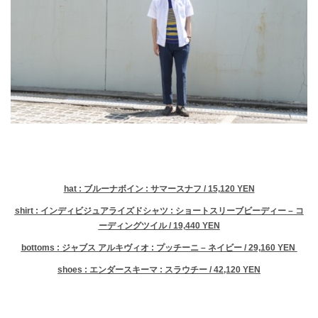
hat : ブルーナボイン : サマースナフ / 15,120 YEN
shirt : インディビジュアライズドシャツ : ショートスリーブビーディー – コ
ーディングツイル / 19,440 YEN
bottoms : ジャブス アルキヴィオ : プッチーニ – ネイビー / 29,160 YEN
shoes : エンダースキーマ : スラウチー / 42,120 YEN