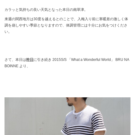
カラッと気持ちの良い天気となった本日の南草津。
来週の関西地方は30度を越えるとのことで、入梅入り前に寒暖差の激しく体
調を崩しやすい季節となりますので、体調管理には十分にお気をつけくださ
い。
さて、本日は
昨日
に引き続き
2015S/S 「What a Wonderful World」 BRU NA
BOINNE より、