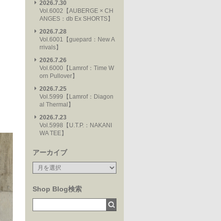
2026.7.30
Vol.6002【AUBERGE × CH
ANGES：db Ex SHORTS】
2026.7.28
Vol.6001【guepard：New A
rrivals】
2026.7.26
Vol.6000【Lamrof：Time W
orn Pullover】
2026.7.25
Vol.5999【Lamrof：Diagon
al Thermal】
2026.7.23
Vol.5998【U.T.P.：NAKANI
WA TEE】
アーカイブ
Shop Blog検索