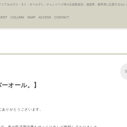
アカルヴァ・モト・オールデン・チェンジーズ等の正規取扱店。滋賀県、南草津に位置するセレクトシ
VENT
COLUMN
SNAP
ACCESS
CONTACT
S
ーバーオール。】
誠にありがとうございます。