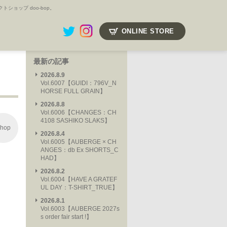
ョップ doo-bop。
ONLINE STORE
最新の記事
2026.8.9
Vol.6007【GUIDI：796V_N
HORSE FULL GRAIN】
2026.8.8
Vol.6006【CHANGES：CH
4108 SASHIKO SLAKS】
hop
2026.8.4
Vol.6005【AUBERGE × CH
ANGES：db Ex SHORTS_C
HAD】
2026.8.2
Vol.6004【HAVE A GRATEF
UL DAY：T-SHIRT_TRUE】
2026.8.1
Vol.6003【AUBERGE 2027s
s order fair start !】