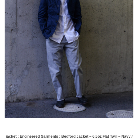
jacket : Engineered Garments : Bedford Jacket – 6.5oz Flat Twill – Navy /