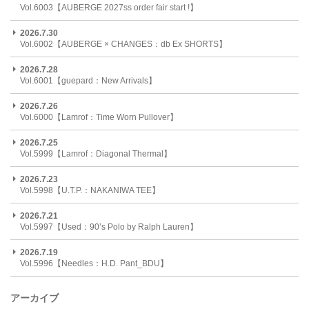
Vol.6003【AUBERGE 2027ss order fair start !】
2026.7.30
Vol.6002【AUBERGE × CHANGES：db Ex SHORTS】
2026.7.28
Vol.6001【guepard：New Arrivals】
2026.7.26
Vol.6000【Lamrof：Time Worn Pullover】
2026.7.25
Vol.5999【Lamrof：Diagonal Thermal】
2026.7.23
Vol.5998【U.T.P.：NAKANIWA TEE】
2026.7.21
Vol.5997【Used：90’s Polo by Ralph Lauren】
2026.7.19
Vol.5996【Needles：H.D. Pant_BDU】
アーカイブ