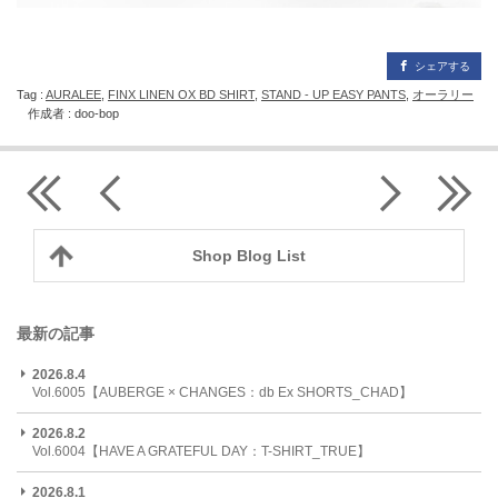
シェアする
Tag :
AURALEE
,
FINX LINEN OX BD SHIRT
,
STAND - UP EASY PANTS
,
オーラリー
作成者 : doo-bop
Shop Blog List
最新の記事
2026.8.4
Vol.6005【AUBERGE × CHANGES：db Ex SHORTS_CHAD】
2026.8.2
Vol.6004【HAVE A GRATEFUL DAY：T-SHIRT_TRUE】
2026.8.1