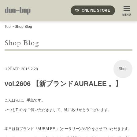
ニードルズ・オーベルジュ・モヒート・インディアンジュエリー・ギュパール・アミアカルヴァ・モト
ONLINE STORE
SHOP BLOG
STAFF BLOG
ROOTS
EVENT
Top
>
Shop Blog
COLUMN
SNAP
ACCESS
CONTACT
NAKAJIMA'S BLOG
TSUKAMOTO'S BLOG
Shop Blog
Shop
UPDATE: 2015.2.28
vol.2606 【新ブランドAURALEE 。】
こんばんは。手島です。
いつもTip’sをご覧いただきまして、誠にありがとうございます。
本日は新ブランド『AURALEE 』(オーラリー)の紹介をさせていただきます。