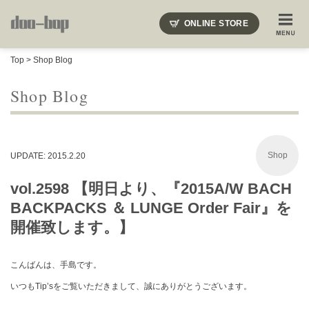
ニードルズ・オーベルジュ・モヒート・インディアンジュエリー・ギュパール・アミアカルヴァ・モト
ONLINE STORE
SHOP BLOG
STAFF BLOG
ROOTS
EVENT
Top
>
Shop Blog
COLUMN
SNAP
ACCESS
CONTACT
NAKAJIMA'S BLOG
TSUKAMOTO'S BLOG
Shop Blog
Shop
UPDATE: 2015.2.20
vol.2598 【明日より、『2015A/W BACH
BACKPACKS ＆ LUNGE Order Fair』を
開催致します。】
こんばんは、手島です。
いつもTip’sをご覧いただきまして、誠にありがとうございます。