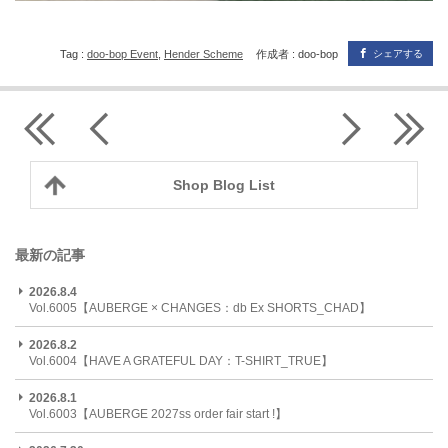
Tag :
doo-bop Event
,
Hender Scheme
作成者 : doo-bop
シェアする
Shop Blog List
最新の記事
2026.8.4
Vol.6005【AUBERGE × CHANGES：db Ex SHORTS_CHAD】
2026.8.2
Vol.6004【HAVE A GRATEFUL DAY：T-SHIRT_TRUE】
2026.8.1
Vol.6003【AUBERGE 2027ss order fair start !】