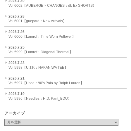
2026.7.30
Vol.6002【AUBERGE × CHANGES：db Ex SHORTS】
2026.7.28
Vol.6001【guepard：New Arrivals】
2026.7.26
Vol.6000【Lamrof：Time Worn Pullover】
2026.7.25
Vol.5999【Lamrof：Diagonal Thermal】
2026.7.23
Vol.5998【U.T.P.：NAKANIWA TEE】
2026.7.21
Vol.5997【Used：90’s Polo by Ralph Lauren】
2026.7.19
Vol.5996【Needles：H.D. Pant_BDU】
アーカイブ