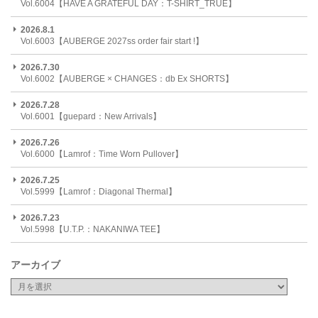
Vol.6004【HAVE A GRATEFUL DAY：T-SHIRT_TRUE】
2026.8.1
Vol.6003【AUBERGE 2027ss order fair start !】
2026.7.30
Vol.6002【AUBERGE × CHANGES：db Ex SHORTS】
2026.7.28
Vol.6001【guepard：New Arrivals】
2026.7.26
Vol.6000【Lamrof：Time Worn Pullover】
2026.7.25
Vol.5999【Lamrof：Diagonal Thermal】
2026.7.23
Vol.5998【U.T.P.：NAKANIWA TEE】
アーカイブ