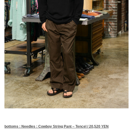
bottoms : Needles : Cowboy String Pant – Tencel / 20,520 YEN