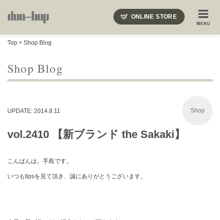
ニードルズ・オーベルジュ・モヒート・インディアンジュエリー・ギュパール・アミアカルヴァ・モト
ONLINE STORE
SHOP BLOG
STAFF BLOG
ROOTS
EVENT
Top
>
Shop Blog
COLUMN
SNAP
ACCESS
CONTACT
NAKAJIMA'S BLOG
TSUKAMOTO'S BLOG
Shop Blog
Shop
UPDATE: 2014.8.11
vol.2410 【新ブランド the Sakaki】
こんばんは。手島です。
いつもtipsを見て頂き、誠にありがとうございます。