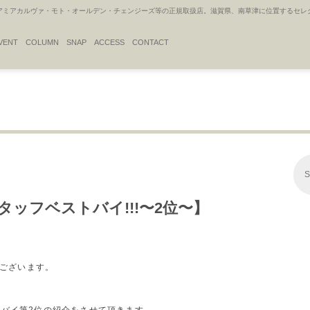
アカルヴァ・モト・オールデン・チェンジーズ等の正規取扱店。滋賀県、南草津に位置するセレクトシ
VENT
COLUMN
SNAP
ACCESS
CONTACT
S
S/S スタッフベストバイ!!!〜2位〜】
うございます。