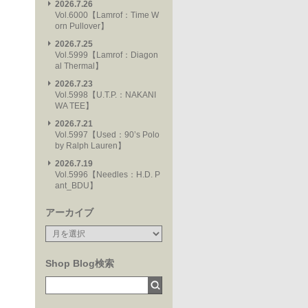
2026.7.26
Vol.6000【Lamrof：Time W
orn Pullover】
2026.7.25
Vol.5999【Lamrof：Diagon
al Thermal】
2026.7.23
Vol.5998【U.T.P.：NAKANI
WA TEE】
2026.7.21
Vol.5997【Used：90’s Polo
by Ralph Lauren】
2026.7.19
Vol.5996【Needles：H.D. P
ant_BDU】
アーカイブ
Shop Blog検索