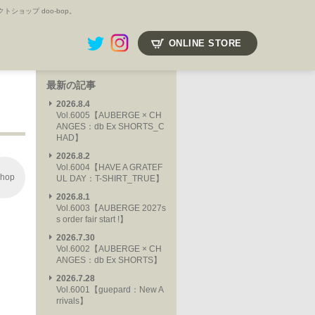
ョップ doo-bop。
ONLINE STORE
最新の記事
2026.8.4
Vol.6005【AUBERGE × CH
ANGES：db Ex SHORTS_C
HAD】
2026.8.2
Vol.6004【HAVE A GRATEF
hop
UL DAY：T-SHIRT_TRUE】
2026.8.1
Vol.6003【AUBERGE 2027s
s order fair start !】
2026.7.30
Vol.6002【AUBERGE × CH
ANGES：db Ex SHORTS】
2026.7.28
Vol.6001【guepard：New A
rrivals】