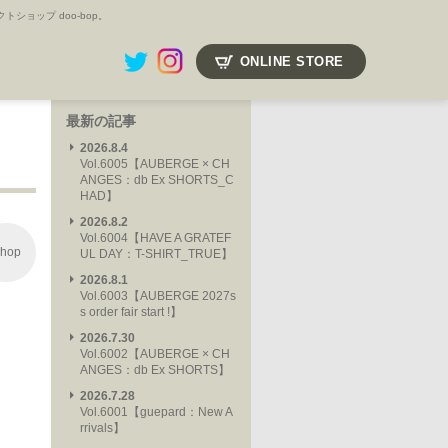
ョップ doo-bop。
ONLINE STORE
最新の記事
2026.8.4
Vol.6005【AUBERGE × CH
ANGES：db Ex SHORTS_C
HAD】
2026.8.2
Vol.6004【HAVE A GRATEF
hop
UL DAY：T-SHIRT_TRUE】
2026.8.1
Vol.6003【AUBERGE 2027s
s order fair start !】
2026.7.30
Vol.6002【AUBERGE × CH
ANGES：db Ex SHORTS】
2026.7.28
Vol.6001【guepard：New A
rrivals】