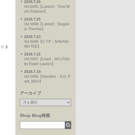
2026.7.26
Vol.6000【Lamrof：Time W
orn Pullover】
2026.7.25
Vol.5999【Lamrof：Diagon
al Thermal】
2026.7.23
Vol.5998【U.T.P.：NAKANI
WA TEE】
おりま
2026.7.21
Vol.5997【Used：90’s Polo
by Ralph Lauren】
2026.7.19
Vol.5996【Needles：H.D. P
ant_BDU】
アーカイブ
Shop Blog検索