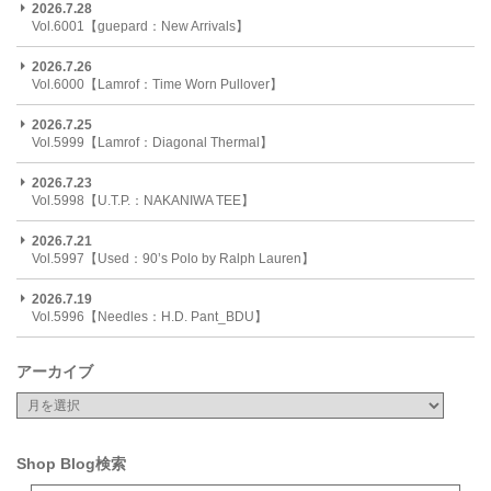
2026.7.28
Vol.6001【guepard：New Arrivals】
2026.7.26
Vol.6000【Lamrof：Time Worn Pullover】
2026.7.25
Vol.5999【Lamrof：Diagonal Thermal】
2026.7.23
Vol.5998【U.T.P.：NAKANIWA TEE】
2026.7.21
Vol.5997【Used：90’s Polo by Ralph Lauren】
2026.7.19
Vol.5996【Needles：H.D. Pant_BDU】
アーカイブ
Shop Blog検索