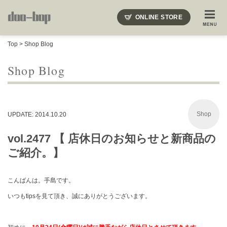
ニードルズ・オーベルジュ・モヒート・インディアンジュエリー・ギュパール・アミアカルヴァ・モト
ONLINE STORE
SHOP BLOG
STAFF BLOG
ROOTS
EVENT
Top
>
Shop Blog
COLUMN
SNAP
ACCESS
CONTACT
NAKAJIMA'S BLOG
TSUKAMOTO'S BLOG
Shop Blog
Shop
UPDATE: 2014.10.20
vol.2477 【 店休日のお知らせと新商品の
ご紹介。】
こんばんは。手島です。
いつもtipsを見て頂き、誠にありがとうございます。