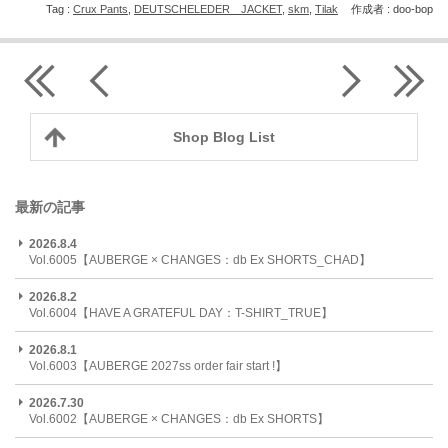
Tag :
Crux Pants
,
DEUTSCHELEDER JACKET
,
skm
,
Tilak
作成者 : doo-bop
Shop Blog List
最新の記事
2026.8.4
Vol.6005【AUBERGE × CHANGES：db Ex SHORTS_CHAD】
2026.8.2
Vol.6004【HAVE A GRATEFUL DAY：T-SHIRT_TRUE】
2026.8.1
Vol.6003【AUBERGE 2027ss order fair start !】
2026.7.30
Vol.6002【AUBERGE × CHANGES：db Ex SHORTS】