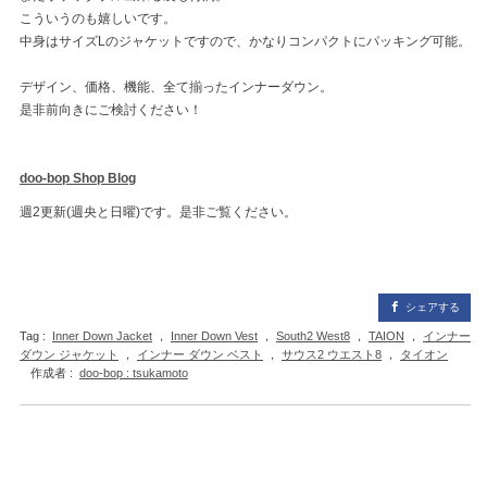
こういうのも嬉しいです。
中身はサイズLのジャケットですので、かなりコンパクトにパッキング可能。
デザイン、価格、機能、全て揃ったインナーダウン。
是非前向きにご検討ください！
doo-bop Shop Blog
週2更新(週央と日曜)です。是非ご覧ください。
シェアする
Tag :
Inner Down Jacket
，
Inner Down Vest
，
South2 West8
，
TAION
，
インナー
ダウン ジャケット
，
インナー ダウン ベスト
，
サウス2 ウエスト8
，
タイオン
作成者 :
doo-bop : tsukamoto