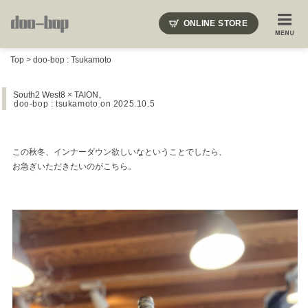
ニードルズ・オーベルジュ・モヒート・インディアンジュエリー・ギュパール・アミアカルヴァ・モト
ONLINE STORE
SHOP BLOG
STAFF BLOG
ROOTS
EVENT
Top
>
doo-bop : Tsukamoto
COLUMN
SNAP
ACCESS
CONTACT
NAKAJIMA'S BLOG
TSUKAMOTO'S BLOG
South2 West8 × TAION。
doo-bop : tsukamoto
on 2025.10.5
この秋冬、インナーダウン欲しいなということでしたら、
お急ぎいただきたいのがこちら。