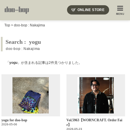
ニードルズ・オーベルジュ・モヒート・インディアンジュエリー・ギュパール・アミアカルヴァ・モト
ONLINE STORE
SHOP BLOG
STAFF BLOG
ROOTS
EVENT
Top
>
doo-bop : Nakajima
COLUMN
SNAP
ACCESS
CONTACT
NAKAJIMA'S BLOG
TSUKAMOTO'S BLOG
Search : yogu
doo-bop : Nakajima
「
yogu
」が含まれる記事は2件見つかりました。
yogu for doo-bop
Vol.5963【WORNCRAFT. Order Fai
2026-05-06
r】
2026-05-23