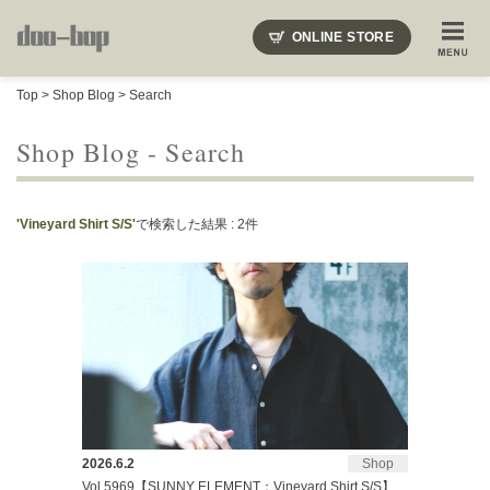
ニードルズ・オーベルジュ・モヒート・インディアンジュエリー・ギュパール・アミアカルヴァ・モト
ONLINE STORE
SHOP BLOG
STAFF BLOG
ROOTS
EVENT
Top
>
Shop Blog
> Search
COLUMN
SNAP
ACCESS
CONTACT
NAKAJIMA'S BLOG
TSUKAMOTO'S BLOG
Shop Blog - Search
'Vineyard Shirt S/S'
で検索した結果 : 2件
2026.6.2
Shop
Vol.5969【SUNNY ELEMENT：Vineyard Shirt S/S】