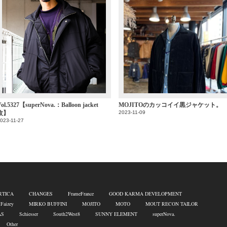
ol.5327【superNova.：Balloon jacket
MOJITOのカッコイイ黒ジャケット。
改】
2023-11-09
023-11-27
RTICA
CHANGES
FrameFrance
GOOD KARMA DEVELOPMENT
 Faizey
MIRKO BUFFINI
MOJITO
MOTO
MOUT RECON TAILOR
AS
Schiesser
South2West8
SUNNY ELEMENT
superNova.
Other