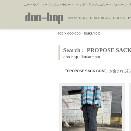
ニードルズ・オーベルジュ・モヒート・インディアンジュエリー・ギュパール・アミ
SHOP BLOG
STAFF BLOG
ROOTS
E
NAKAJIMA'S BLOG
TSUKAMOTO'S BLOG
Top
>
doo-bop : Tsukamoto
Search : PROPOSE SAC
doo-bop : Tsukamoto
「
PROPOSE SACK COAT
」が含まれる記