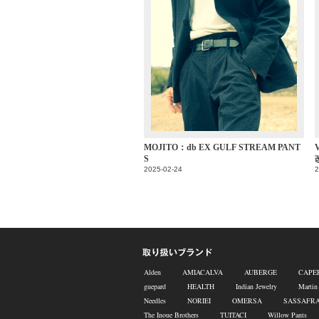
MOJITO：db EX GULF STREAM PANT
V
S
2025-02-24
2
Alden
AMIACALVA
AUBERGE
CAPE
guepard
HEALTH
Indian Jewelry
Martin
Needles
NORIEI
OMERSA
SASSAFR
The Inoue Brothers
TUITACI
Willow Pants