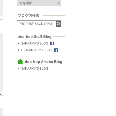
ブログ内検索
C
doo-bop Staff Blog
NAKAJIMA'S BLOG
TSUKAMOTO'S BLOG
doo-bop Ameba Blog
NAKAJIMA'S BLOG
S_