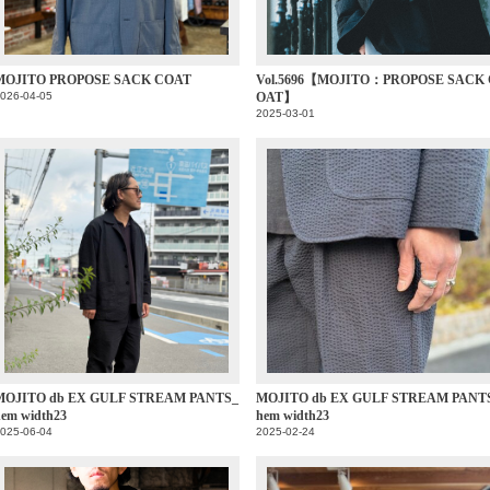
MOJITO PROPOSE SACK COAT
Vol.5696【MOJITO：PROPOSE SACK 
026-04-05
OAT】
2025-03-01
MOJITO db EX GULF STREAM PANTS_
MOJITO db EX GULF STREAM PANT
hem width23
hem width23
025-06-04
2025-02-24