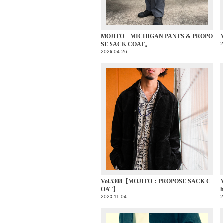
MOJITO MICHIGAN PANTS & PROPO
SE SACK COAT。
2
2026-04-26
Vol.5308【MOJITO：PROPOSE SACK C
OAT】
2023-11-04
2