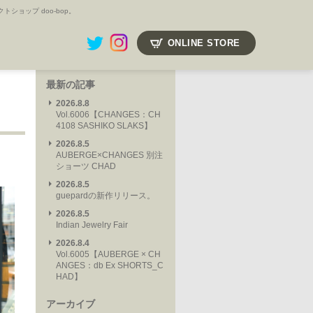
ョップ doo-bop。
ONLINE STORE
最新の記事
2026.8.8
Vol.6006【CHANGES：CH
4108 SASHIKO SLAKS】
2026.8.5
AUBERGE×CHANGES 別注
ショーツ CHAD
2026.8.5
guepardの新作リリース。
2026.8.5
Indian Jewelry Fair
2026.8.4
Vol.6005【AUBERGE × CH
ANGES：db Ex SHORTS_C
HAD】
アーカイブ