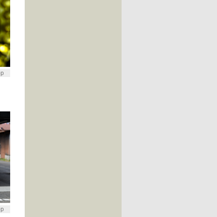
op
op