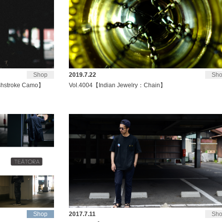
Shop
2019.7.22
Sh
hstroke Camo】
Vol.4004【Indian Jewelry：Chain】
Shop
2017.7.11
Sh