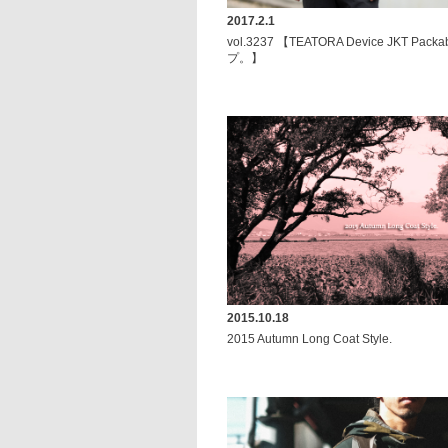
2017.2.1
vol.3237 【TEATORA Device JKT P
プ。】
2015.10.18
2015 Autumn Long Coat Style.