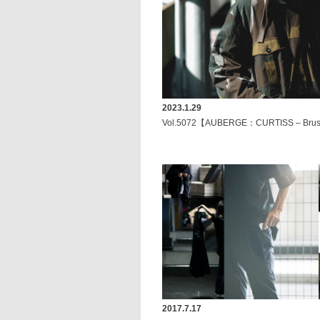
2023.1.29
Vol.5072【AUBERGE：CURTISS – Brus
2017.7.17