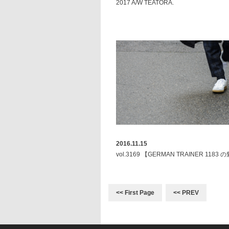
2017 A/W TEATORA.
2016.11.15
vol.3169 【GERMAN TRAINER 1183
<< First Page
<< PREV