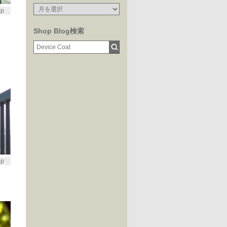
op
Shop Blog検索
op