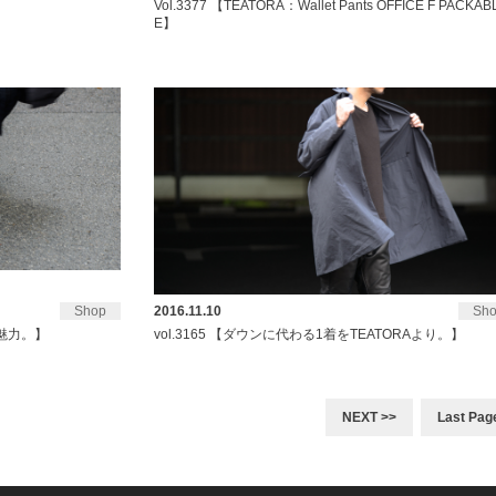
Vol.3377 【TEATORA：Wallet Pants OFFICE F PACKAB
E】
Shop
2016.11.10
Sh
 の魅力。】
vol.3165 【ダウンに代わる1着をTEATORAより。】
NEXT >>
Last Pag