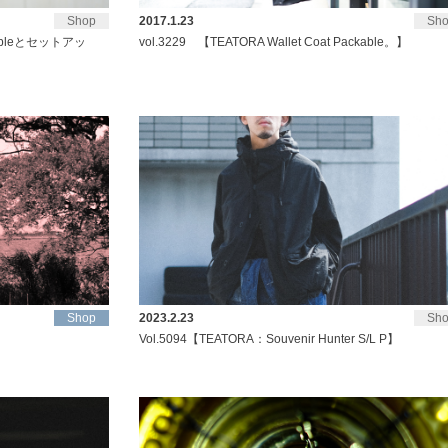
Shop
2017.1.23
Sh
ackableとセットアッ
vol.3229 【TEATORA Wallet Coat Packable。】
Shop
2023.2.23
Sh
Vol.5094【TEATORA：Souvenir Hunter S/L P】