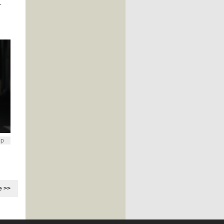
L
op
e >>