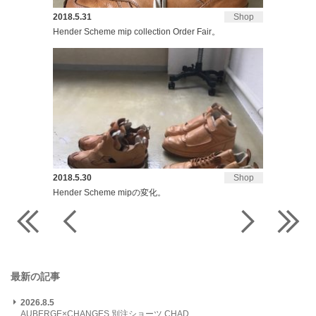
2018.5.31
Shop
Hender Scheme mip collection Order Fair。
2018.5.30
Shop
Hender Scheme mipの変化。
最新の記事
2026.8.5
AUBERGE×CHANGES 別注ショーツ CHAD