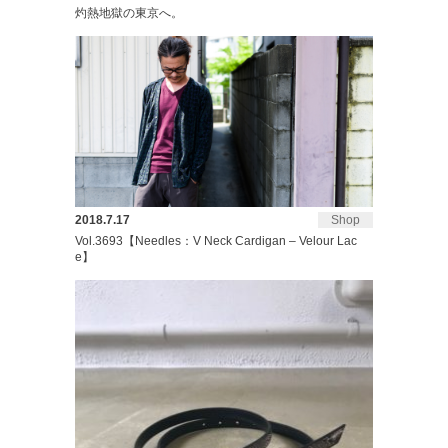
灼熱地獄の東京へ。
2018.7.17
Shop
Vol.3693【Needles：V Neck Cardigan – Velour Lac
e】