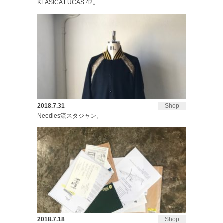
KLASICA LUCAS’42。
2018.7.31
Shop
Needles流スタジャン。
2018.7.18
Shop