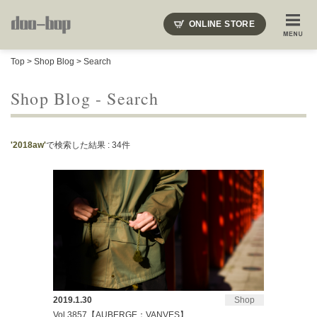
ニードルズ・オーベルジュ・モヒート・インディアンジュエリー・ギュパール・アミアカルヴァ・モト
ONLINE STORE
SHOP BLOG
STAFF BLOG
ROOTS
EVENT
Top
>
Shop Blog
> Search
COLUMN
SNAP
ACCESS
CONTACT
NAKAJIMA'S BLOG
TSUKAMOTO'S BLOG
Shop Blog - Search
'2018aw'
で検索した結果 : 34件
2019.1.30
Shop
Vol.3857【AUBERGE：VANVES】