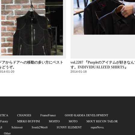
ドアからドアへの移動の多い方にベスト
vol.2207 『Purpleのアイテムが好きな
をどうぞ。
す。INDIVIDUALIZED SHIRTS』
014-01-20
2014-01-18
RTICA
CHANGES
FrameFrance
GOOD KARMA DEVELOPMENT
 Faizey
MIRKO BUFFINI
MOJITO
MOTO
MOUT RECON TAILOR
AS
Schiesser
South2West8
SUNNY ELEMENT
superNova.
Other