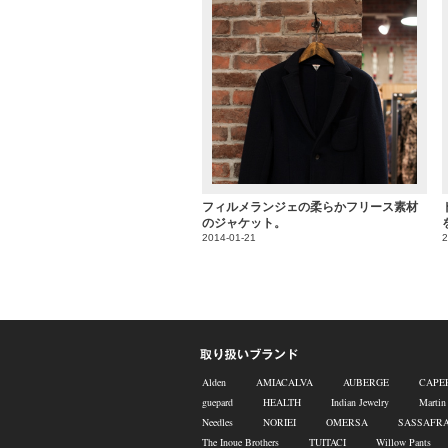
フィルメランジェの柔らかフリース素材
のジャケット。
2014-01-21
2
Alden
AMIACALVA
AUBERGE
CAPE
guepard
HEALTH
Indian Jewelry
Martin
Needles
NORIEI
OMERSA
SASSAFR
The Inoue Brothers
TUITACI
Willow Pants