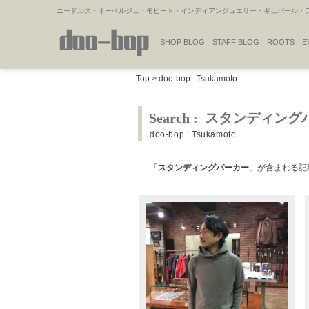
ニードルズ・オーベルジュ・モヒート・インディアンジュエリー・ギュパール・アミ
SHOP BLOG
STAFF BLOG
ROOTS
E
NAKAJIMA'S BLOG
TSUKAMOTO'S BLOG
Top
>
doo-bop : Tsukamoto
Search : スタンディン
doo-bop : Tsukamoto
「
スタンディングパーカー
」が含まれる記