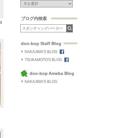
ブログ内検索
l
doo-bop Staff Blog
NAKAJIMA'S BLOG
TSUKAMOTO'S BLOG
doo-bop Ameba Blog
NAKAJIMA'S BLOG