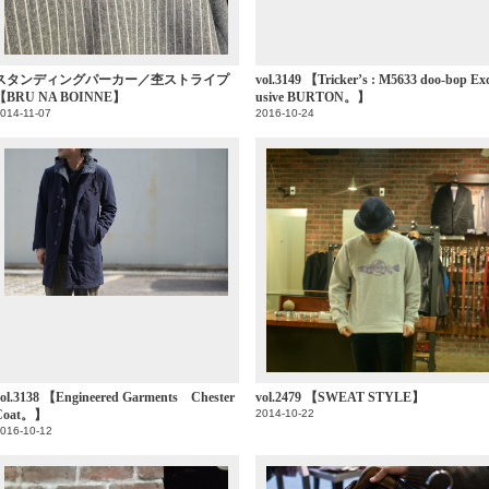
スタンディングパーカー／杢ストライプ
vol.3149 【Tricker’s : M5633 doo-bop Exc
【BRU NA BOINNE】
usive BURTON。】
014-11-07
2016-10-24
ol.3138 【Engineered Garments Chester
vol.2479 【SWEAT STYLE】
Coat。】
2014-10-22
016-10-12