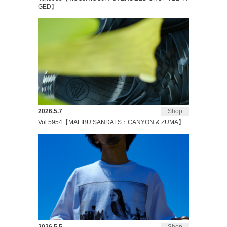
GED】
2026.5.7
Shop
Vol.5954【MALIBU SANDALS：CANYON & ZUMA】