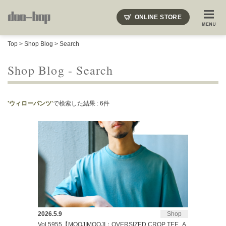
ニードルズ・オーベルジュ・モヒート・インディアンジュエリー・ギュパール・アミアカルヴァ・モト
ONLINE STORE
SHOP BLOG
STAFF BLOG
ROOTS
EVENT
Top
>
Shop Blog
> Search
COLUMN
SNAP
ACCESS
CONTACT
NAKAJIMA'S BLOG
TSUKAMOTO'S BLOG
Shop Blog - Search
'ウィローパンツ'
で検索した結果 : 6件
2026.5.9
Shop
Vol.5955【MOOJIMOOJI：OVERSIZED CROP TEE_A