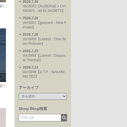
2026.7.30
op
Vol.6002【AUBERGE × CH
ANGES：db Ex SHORTS】
2026.7.28
Vol.6001【guepard：New A
rrivals】
2026.7.26
Vol.6000【Lamrof：Time W
orn Pullover】
2026.7.25
Vol.5999【Lamrof：Diagon
al Thermal】
2026.7.23
Vol.5998【U.T.P.：NAKANI
WA TEE】
op
アーカイブ
Shop Blog検索