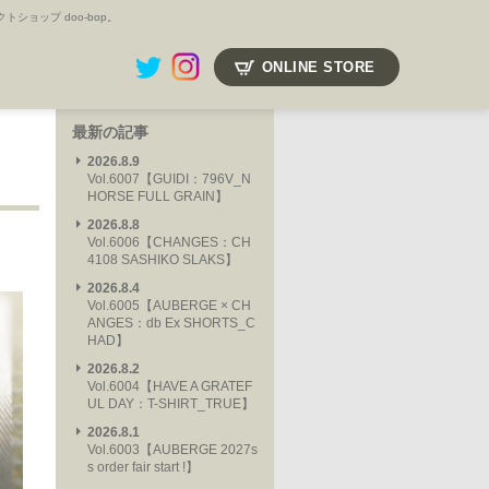
ョップ doo-bop。
ONLINE STORE
最新の記事
2026.8.9
Vol.6007【GUIDI：796V_N
HORSE FULL GRAIN】
2026.8.8
Vol.6006【CHANGES：CH
4108 SASHIKO SLAKS】
2026.8.4
Vol.6005【AUBERGE × CH
ANGES：db Ex SHORTS_C
HAD】
2026.8.2
Vol.6004【HAVE A GRATEF
UL DAY：T-SHIRT_TRUE】
2026.8.1
Vol.6003【AUBERGE 2027s
s order fair start !】