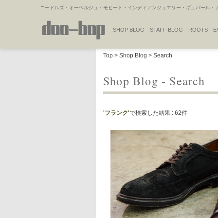
ニードルズ・オーベルジュ・モヒート・インディアンジュエリー・ギュパール・アミ
SHOP BLOG
STAFF BLOG
ROOTS
E
NAKAJIMA'S BLOG
TSUKAMOTO'S BLOG
Top
>
Shop Blog
> Search
Shop Blog - Search
'フランク'
で検索した結果 : 62件