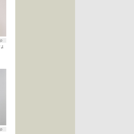
op
すよ
op