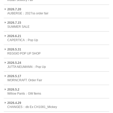
Indian Jewelry Fair
2026.7.20
AUBERGE：2027ss order fair
2026.7.15
SUMMER SALE
2026.6.21
CAPERTICA：Pop Up
2026.5.31
REGGIO POP UP SHOP
2026.5.24
JUTTA NEUMANN：Pop Up
2026.5.17
WORNCRAFT. Order Fair
2026.5.2
Willow Pants：GW Items
2026.4.29
CHANGES：db Ex CH1081_Mickey