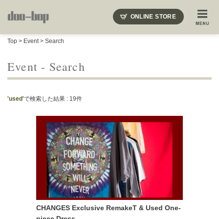
ニードルズ・オーベルジュ・モヒート・インディアンジュエリー・ギュパール・アミアカルヴァ・モト
ONLINE STORE
SHOP BLOG
STAFF BLOG
ROOTS
EVENT
Top
>
Event
> Search
COLUMN
SNAP
ACCESS
CONTACT
NAKAJIMA'S BLOG
TSUKAMOTO'S BLOG
Event - Search
'used'
で検索した結果 : 19件
CHANGES Exclusive RemakeT & Used One-
piece Dress