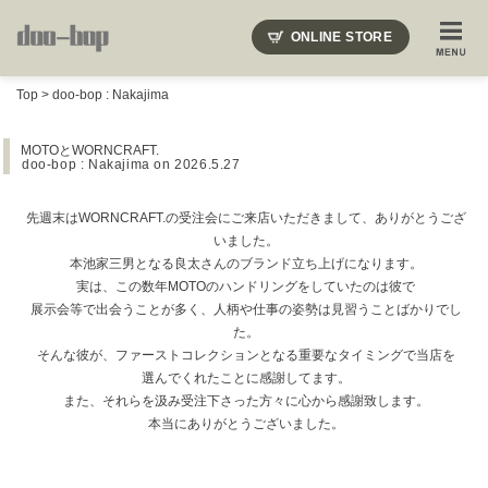
ニードルズ・オーベルジュ・モヒート・インディアンジュエリー・ギュパール・アミアカルヴァ・モト
ONLINE STORE
SHOP BLOG
STAFF BLOG
ROOTS
EVENT
Top
>
doo-bop : Nakajima
COLUMN
SNAP
ACCESS
CONTACT
NAKAJIMA'S BLOG
TSUKAMOTO'S BLOG
MOTOとWORNCRAFT.
doo-bop : Nakajima
on 2026.5.27
先週末はWORNCRAFT.の受注会にご来店いただきまして、ありがとうござ
いました。
本池家三男となる良太さんのブランド立ち上げになります。
実は、この数年MOTOのハンドリングをしていたのは彼で
展示会等で出会うことが多く、人柄や仕事の姿勢は見習うことばかりでし
た。
そんな彼が、ファーストコレクションとなる重要なタイミングで当店を
選んでくれたことに感謝してます。
また、それらを汲み受注下さった方々に心から感謝致します。
本当にありがとうございました。