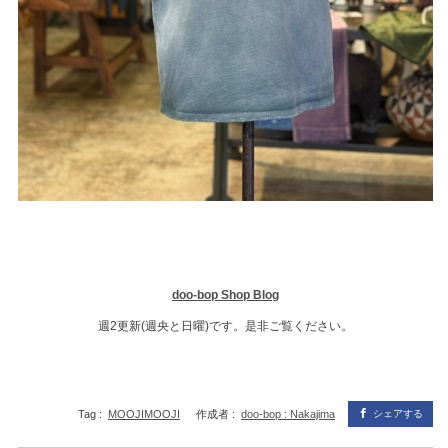
doo-bop Shop Blog
週2更新(週央と日曜)です。是非ご覧ください。
Tag :
MOOJIMOOJI
作成者 :
doo-bop : Nakajima
シェアする