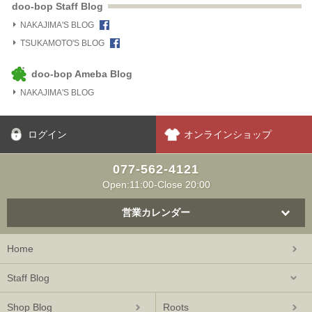
doo-bop Staff Blog
NAKAJIMA'S BLOG
TSUKAMOTO'S BLOG
doo-bop Ameba Blog
NAKAJIMA'S BLOG
ログイン
オンラインショップ
077-562-4121
Open:11:00-Close 20:00
営業カレンダー
Home
Staff Blog
Shop Blog
Roots