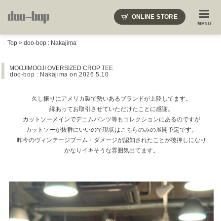
ニードルズ・オーベルジュ・モヒート・インディアンジュエリー・ギュパール・アミアカルヴァ・モト
ONLINE STORE
SHOP BLOG
STAFF BLOG
ROOTS
EVENT
Top
>
doo-bop : Nakajima
COLUMN
SNAP
ACCESS
CONTACT
NAKAJIMA'S BLOG
TSUKAMOTO'S BLOG
MOOJIMOOJI OVERSIZED CROP TEE
doo-bop : Nakajima
on 2026.5.10
久し振りにアメリカ製で勢いあるブランドが上陸してます。
縁あってお取引させていただけたことに感謝。
カットソーメインでデニムパンツ等もコレクションにあるのですが
カットソーが抜群にいいので現状はこちらのみの展開予定です。
昨今のヴィンテージブーム・ダメージが認知されたことが後押しになり
かなりイキそうな雰囲気出てます。