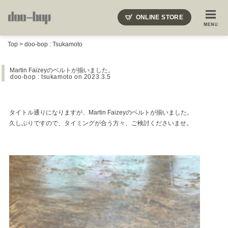
ニードルズ・オーベルジュ・モヒート・インディアンジュエリー・ギュパール・アミアカルヴァ・モト
ONLINE STORE
SHOP BLOG
STAFF BLOG
ROOTS
EVENT
Top
>
doo-bop : Tsukamoto
COLUMN
SNAP
ACCESS
CONTACT
NAKAJIMA'S BLOG
TSUKAMOTO'S BLOG
Martin Faizeyのベルトが揃いました。
doo-bop : tsukamoto
on 2023.3.5
タイトル通りになりますが、Martin Faizeyのベルトが揃いました。
久しぶりですので、タイミングが合う方々、ご検討くださいませ。