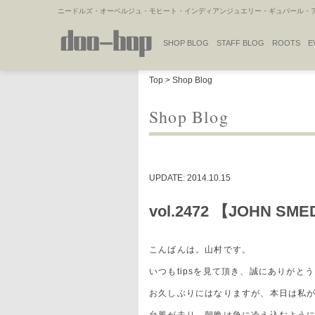
ニードルズ・オーベルジュ・モヒート・インディアンジュエリー・ギュパール・アミ
SHOP BLOG
STAFF BLOG
ROOTS
E
NAKAJIMA'S BLOG
TSUKAMOTO'S BLOG
Top
>
Shop Blog
Shop Blog
UPDATE: 2014.10.15
vol.2472 【JOHN S
こんばんは。山村です。
いつもtipsを見て頂き、誠にありがと
お久しぶりにはなりますが、本日は私