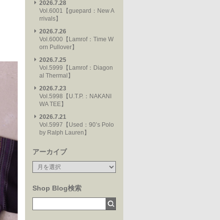
2026.7.28
Vol.6001【guepard：New A
rrivals】
2026.7.26
Vol.6000【Lamrof：Time W
orn Pullover】
2026.7.25
Vol.5999【Lamrof：Diagon
al Thermal】
2026.7.23
Vol.5998【U.T.P.：NAKANI
WA TEE】
2026.7.21
Vol.5997【Used：90’s Polo
by Ralph Lauren】
アーカイブ
Shop Blog検索