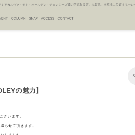
アカルヴァ・モト・オールデン・チェンジーズ等の正規取扱店。滋賀県、南草津に位置するセレクトシ
VENT
COLUMN
SNAP
ACCESS
CONTACT
S
MEDLEYの魅力】
うございます。
が綴らせて頂きます。