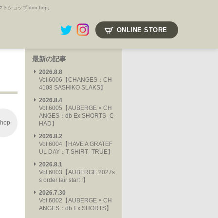
ョップ doo-bop。
ONLINE STORE
最新の記事
2026.8.8
Vol.6006【CHANGES：CH
4108 SASHIKO SLAKS】
2026.8.4
Vol.6005【AUBERGE × CH
ANGES：db Ex SHORTS_C
hop
HAD】
2026.8.2
Vol.6004【HAVE A GRATEF
UL DAY：T-SHIRT_TRUE】
2026.8.1
Vol.6003【AUBERGE 2027s
s order fair start !】
2026.7.30
Vol.6002【AUBERGE × CH
ANGES：db Ex SHORTS】