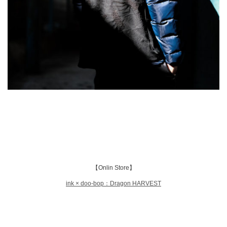
【Onlin Store】
ink × doo-bop：Dragon HARVEST