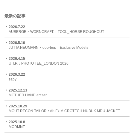
最新の記事
2026.7.22
AUBERGE × WORNCRAFT.：TOOL_HORSE ROUGHOUT
2026.5.10
JUTTA NEUMANN × doo-bop：Exclusive Models
2026.4.15
U.T.P.：PHOTO TEE_LONDON 2026
2026.3.22
saby
2025.12.13
MOTHER HAND artisan
2025.10.29
MOUT RECON TAILOR：db Ex MICROTECH NUBUK MDU JACKET
2025.10.8
MODMNT