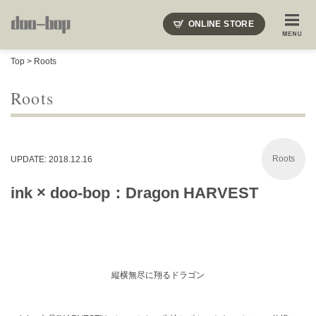
ニードルズ・オーベルジュ・モヒート・インディアンジュエリー・ギュパール・アミアカルヴァ・モト
ONLINE STORE
SHOP BLOG
STAFF BLOG
ROOTS
EVENT
Top
>
Roots
COLUMN
SNAP
ACCESS
CONTACT
NAKAJIMA'S BLOG
TSUKAMOTO'S BLOG
Roots
Roots
UPDATE: 2018.12.16
ink × doo-bop：Dragon HARVEST
縦横無尽に翔るドラゴン