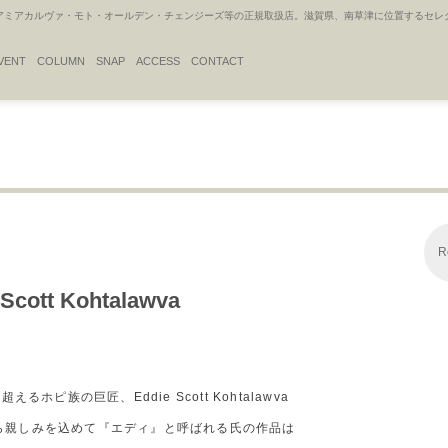
アカルヴァ・モト・オールデン・チェンジーズ等の正規取扱店。滋賀県、南草津に位置するセレクトシ
VENT
COLUMN
SNAP
ACCESS
CONTACT
R
 Scott Kohtalawva
超えるホピ族の巨匠、Eddie Scott Kohtalawva
ら親しみを込めて『エディ』と呼ばれる氏の作品は