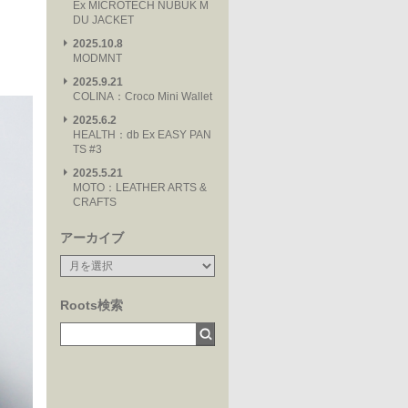
Ex MICROTECH NUBUK M
DU JACKET
2025.10.8
MODMNT
2025.9.21
COLINA：Croco Mini Wallet
2025.6.2
HEALTH：db Ex EASY PAN
TS #3
2025.5.21
MOTO：LEATHER ARTS &
CRAFTS
アーカイブ
Roots検索