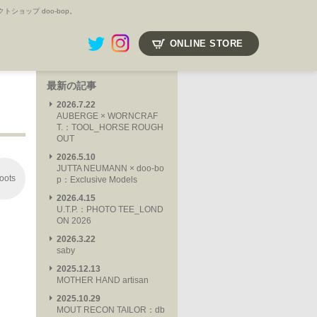
ョップ doo-bop。
ONLINE STORE
最新の記事
2026.7.22
AUBERGE × WORNCRAF
T.：TOOL_HORSE ROUGH
OUT
2026.5.10
JUTTA NEUMANN × doo-bo
oots
p：Exclusive Models
2026.4.15
U.T.P.：PHOTO TEE_LOND
ON 2026
2026.3.22
saby
2025.12.13
MOTHER HAND artisan
2025.10.29
MOUT RECON TAILOR：db