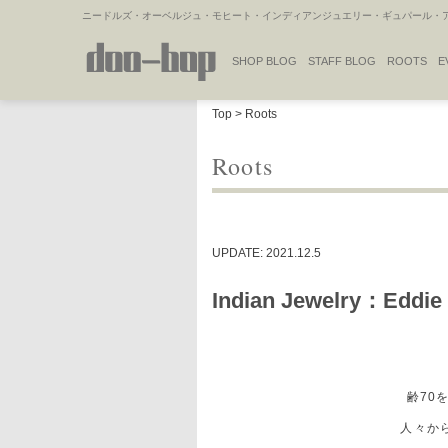
ニードルズ・オーベルジュ・モヒート・インディアンジュエリー・ギュパール・アミ
SHOP BLOG
STAFF BLOG
ROOTS
E
NAKAJIMA'S BLOG
TSUKAMOTO'S BLOG
Top
>
Roots
Roots
UPDATE: 2021.12.5
Indian Jewelry：Eddie
齢70を
人々か