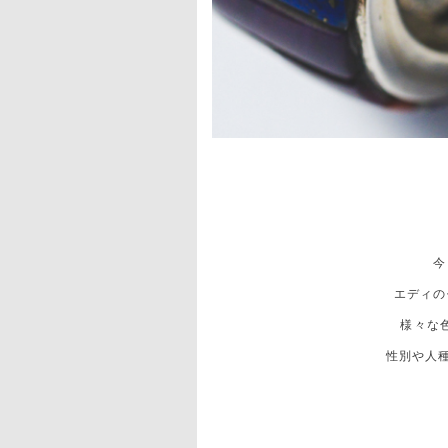
今
エディの
様々な
性別や人