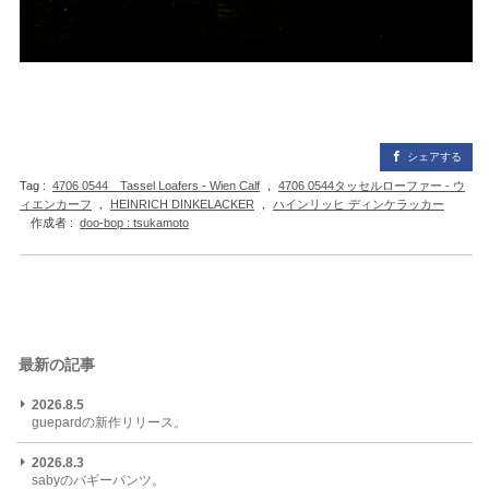
シェアする
Tag :
4706 0544 Tassel Loafers - Wien Calf
，
4706 0544タッセルローファー - ウ
ィエンカーフ
，
HEINRICH DINKELACKER
，
ハインリッヒ ディンケラッカー
作成者 :
doo-bop : tsukamoto
最新の記事
2026.8.5
guepardの新作リリース。
2026.8.3
sabyのバギーパンツ。