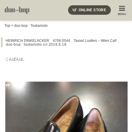
ニードルズ・オーベルジュ・モヒート・インディアンジュエリー・ギュパール・アミアカルヴァ・モト
ONLINE STORE
SHOP BLOG
STAFF BLOG
ROOTS
EVENT
Top
>
doo-bop : Tsukamoto
COLUMN
SNAP
ACCESS
CONTACT
NAKAJIMA'S BLOG
TSUKAMOTO'S BLOG
HEINRICH DINKELACKER 4706 0544 Tassel Loafers – Wien Calf
doo-bop : tsukamoto
on 2016.6.18
こんばんは。