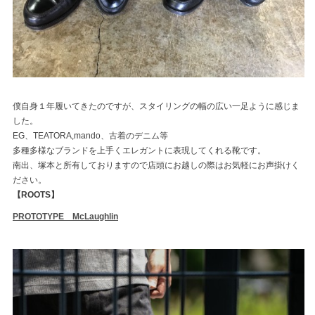
僕自身１年履いてきたのですが、スタイリングの幅の広い一足ように感じま
した。
EG、TEATORA,mando、古着のデニム等
多種多様なブランドを上手くエレガントに表現してくれる靴です。
南出、塚本と所有しておりますので店頭にお越しの際はお気軽にお声掛けく
ださい。
【ROOTS】
PROTOTYPE McLaughlin