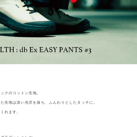
トックのコットン生地。
した生地は淡い光沢を放ち、ふんわりとしたタッチに。
でくれます。
。