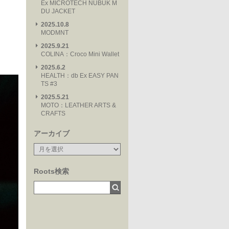
Ex MICROTECH NUBUK M
DU JACKET
2025.10.8
MODMNT
2025.9.21
COLINA：Croco Mini Wallet
2025.6.2
HEALTH：db Ex EASY PAN
TS #3
2025.5.21
MOTO：LEATHER ARTS &
CRAFTS
アーカイブ
Roots検索