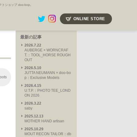
ョップ doo-bop。
ONLINE STORE
最新の記事
2026.7.22
AUBERGE × WORNCRAF
T.：TOOL_HORSE ROUGH
OUT
2026.5.10
JUTTA NEUMANN × doo-bo
oots
p：Exclusive Models
2026.4.15
U.T.P.：PHOTO TEE_LOND
ON 2026
2026.3.22
saby
2025.12.13
MOTHER HAND artisan
2025.10.29
MOUT RECON TAILOR：db