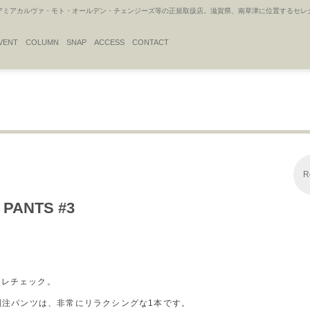
アカルヴァ・モト・オールデン・チェンジーズ等の正規取扱店。滋賀県、南草津に位置するセレクトシ
VENT
COLUMN
SNAP
ACCESS
CONTACT
R
 PANTS #3
ブレチェック。
の別注パンツは、非常にリラクシングな1本です。