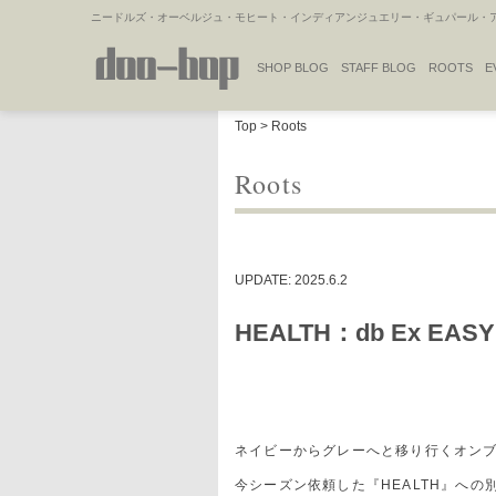
ニードルズ・オーベルジュ・モヒート・インディアンジュエリー・ギュパール・アミ
SHOP BLOG
STAFF BLOG
ROOTS
E
NAKAJIMA'S BLOG
TSUKAMOTO'S BLOG
Top
>
Roots
Roots
UPDATE: 2025.6.2
HEALTH：db Ex EASY
ネイビーからグレーへと移り行くオン
今シーズン依頼した『HEALTH』へ